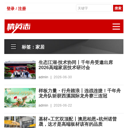
登录 / 注册
展
标签：家居
生态江湖·技术协同丨千年舟受邀出席
2026高端家居技术研讨会
admin
|
2026-06-30
样板力量・行舟踏浪丨连战连捷！千年舟
龙舟队斩获西溪国际龙舟赛三连冠
admin
|
2026-06-22
基材+工艺双顶配丨澳思柏恩×杭州诺普
晟，这才是高端板材该有的品质