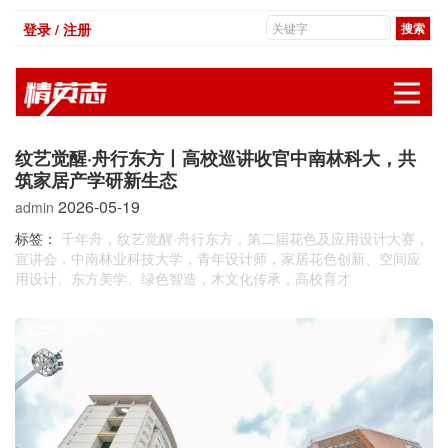
登录 / 注册
展
纹艺觉醒·舟行东方丨高校巡讲收官中南林科大，共
筑家居产学研新生态
2026-05-19
admin
标签：
千年舟，纹艺觉醒·舟行东方，第二届花色及应用设计大赛，
宣讲会，中南林业科技大学，青年设计师，家居花色创新、空间应
用设计、东方美学、绿色智造，木文化传承，高校育才