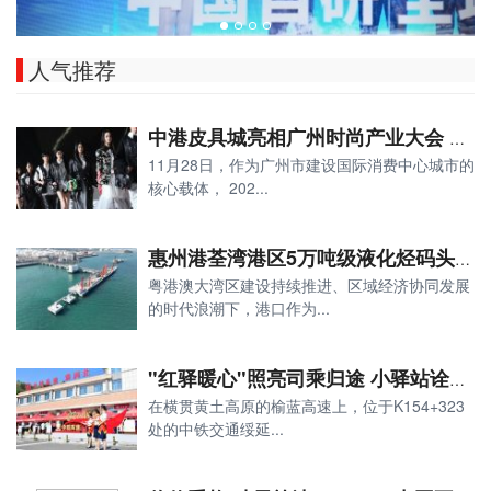
人气推荐
中港皮具城亮相广州时尚产业大会 联名金顶奖设计师首发新品
11月28日，作为广州市建设国际消费中心城市的
核心载体， 202...
惠州港荃湾港区5万吨级液化烃码头正式建成，助力世界级绿色石化产业基地建设
粤港澳大湾区建设持续推进、区域经济协同发展
的时代浪潮下，港口作为...
"红驿暖心"照亮司乘归途 小驿站诠释服务大情怀
在横贯黄土高原的榆蓝高速上，位于K154+323
处的中铁交通绥延...