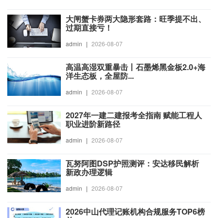
大闸蟹卡券两大隐形套路：旺季提不出、
过期直接亏！
admin
|
2026-08-07
高温高湿双重暴击丨石墨烯黑金板2.0+海
洋生态板，全屋防...
admin
|
2026-08-07
2027年一建二建报考全指南 赋能工程人
职业进阶新路径
admin
|
2026-08-07
瓦努阿图DSP护照测评：安达移民解析
新政办理逻辑
admin
|
2026-08-07
2026中山代理记账机构合规服务TOP6榜