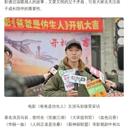
影通过温暖感人的故事，又爱又恨的父子矛盾，引发大家去关注孩
子成长陪伴的重要性。
电影《爸爸是仿生人》主演马岩接受采访
著名演员马岩，曾经在《笑傲江湖》《大宋提刑官》《血色沉香》
《华丽一族》《人间正道是沧桑》《新神探联盟》等影视剧中有出