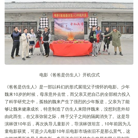
电影《爸爸是仿生人》开机仪式
《爸爸是仿生人》是一部以科幻的形式展现父子情怀的电影。少年
魏来10岁的时候，母亲意外去世，而父亲又把自己的全部精力投入
了科学研究之中，孤独的魏来产生了强烈的少年叛逆，父亲为了能
够让魏来健康成长，特意制造了仿生人来陪伴魏来，没想到意外却
由此而生，在父亲弥留之际，终于父子之间的隔阂消失了。这是导
演林弢10年后，再次执导儿童影片，导演林弢坦言，10年前因为儿
童电影获奖，可是少儿电影10年后电影市场依旧不是那么景气，这