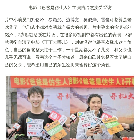
电影《爸爸是仿生人》主演苗占杰接受采访
片中小演员们
刘铭泽、易颖彤、
边博文、
吴俊烨、雷俊
可都算是老
戏骨了，他们从小都对表演就有极大的兴趣。片中魏来的扮演者刘
铭泽，7岁起就活跃在片场，在很多影视剧中都有出色的表演，8岁
就领衔主演了电影《丁丁去哪儿》，刘铭泽说他很喜欢魏来这个角
色，自己的爸爸整天忙于工作，一个星期都见不了几次，和父亲也
几乎无话可说，看完这个本子才知道，原来自己其实是不太了解自
己的父亲，他希望用自己的亲生经历来诠释好这个角色。