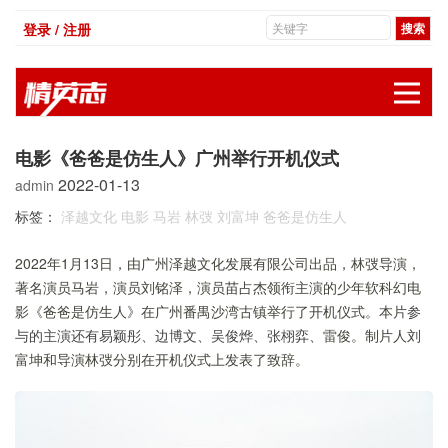
登录 / 注册
展
电影《爸爸是仿生人》广州举行开机仪式
2022-01-13
admin
标签：
泽越文化
电影
马岩
林弢
刘富坤
爸爸是仿生人
2022年1月13日，由广州泽越文化发展有限公司出品，林弢导演，
著名演员马岩，演员刘铭泽，演员苗占杰领衔主演的少年软科幻电
影《爸爸是仿生人》在广州番禺沙湾古镇举行了开机仪式。本片
参
与的主演还有
易颖彤
、
边博文
、
吴俊烨
、
张栩弈
、雷俊。制片人刘
富坤和导演林弢分别在开机仪式上发表了致辞。