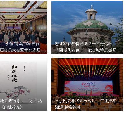
生、价值”青岛市家居行
想让家有独特韵味？千年舟这款
届会员大会暨青岛家居
「西域风花色」，把古城诗意搬回
发展峰会成功举办
家了
能力透纸背 ——读尹武
王洪刚亮相名企云客厅，讲述推本
《归途拾光》
溯源 脉络乾坤