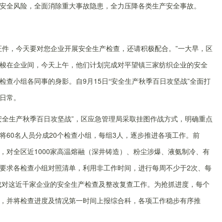
安全风险，全面消除重大事故隐患，全力压降各类生产安全事故。
证件，今天要对您企业开展安全生产检查，还请积极配合。”一大早，区
梭在企业间，今天上午，他们计划完成对平望镇三家纺织企业的安全
查小组各同事的身影。自9月15日“安全生产秋季百日攻坚战”全面打
日常。
安全生产秋季百日攻坚战”，区应急管理局采取挂图作战方式，明确重点
60名人员分成20个检查小组，每组3人，逐步推进各项工作。前
，对全区近1000家高温熔融（深井铸造）、粉尘涉爆、液氨制冷、有
要求各检查小组对照清单，利用非工作时间，进行每周不少于2次、每
完成对这近千家企业的安全生产检查及整改复查工作。为抢抓进度，每个
，并将检查进度及情况第一时间上报综合科，各项工作稳步有序推