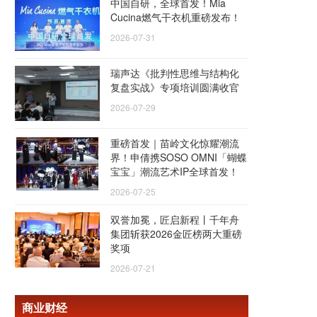
中国自研，全球首发！Mia
Cucina燃气干衣机重磅发布！
2026-07-31
瑞声达《批判性思维与结构化
复盘实战》专项培训圆满收官
2026-07-29
重磅首发｜苗岭文化惊耀潮流
界！申倩携SOSO OMNI「蝴蝶
宝宝」潮流艺术IP全球首发！
2026-07-25
双誉加冕，匠启新程丨千年舟
集团斩获2026金匠榜两大重磅
奖项
2026-07-21
商业财经