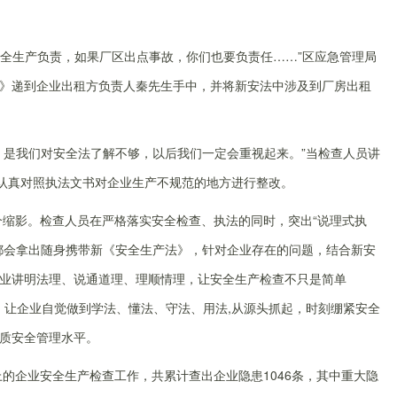
安全生产负责，如果厂区出点事故，你们也要负责任……”区应急管理局
》递到企业出租方负责人秦先生手中，并将新安法中涉及到厂房出租
，是我们对安全法了解不够，以后我们一定会重视起来。”当检查人员讲
将认真对照执法文书对企业生产不规范的地方进行整改。
个缩影。检查人员在严格落实安全检查、执法的同时，突出“说理式执
都会拿出随身携带新《安全生产法》，针对企业存在的问题，结合新安
业讲明法理、说通道理、理顺情理，让安全生产检查不只是简单
时，让企业自觉做到学法、懂法、守法、用法,从源头抓起，时刻绷紧安全
质安全管理水平。
上的企业安全生产检查工作，共累计查出企业隐患1046条，其中重大隐