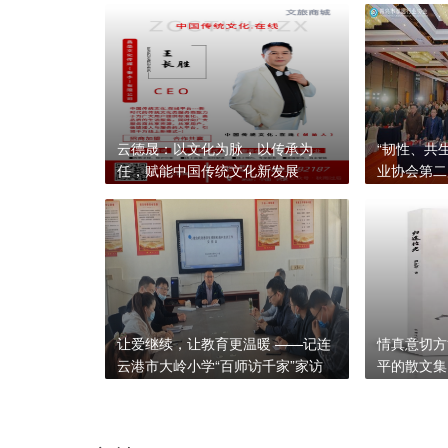
云德晟：以文化为脉，以传承为
“韧性、共
任，赋能中国传统文化新发展
业协会第二
产业高质量
让爱继续，让教育更温暖 ——记连
情真意切方
云港市大岭小学“百师访千家”家访
平的散文集
活动