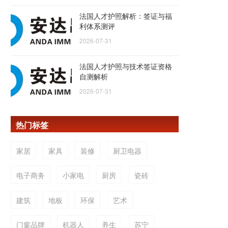
法国人才护照解析：签证与福
利体系测评
2026-07-31
法国人才护照与技术签证资格
自测解析
2026-07-31
热门标签
家居
家具
装修
厨卫电器
电子商务
小家电
厨房
瓷砖
建筑
地板
环保
艺术
门窗品牌
机器人
养生
苏宁