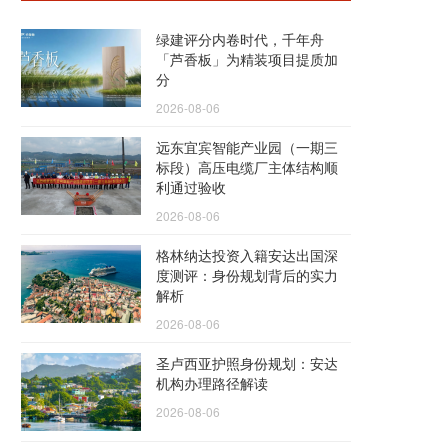
绿建评分内卷时代，千年舟
「芦香板」为精装项目提质加
分
2026-08-06
远东宜宾智能产业园（一期三
标段）高压电缆厂主体结构顺
利通过验收
2026-08-06
格林纳达投资入籍安达出国深
度测评：身份规划背后的实力
解析
2026-08-06
圣卢西亚护照身份规划：安达
机构办理路径解读
2026-08-06