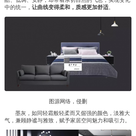
中的统一，
。
让曲线变得柔和，质感更加舒适
图源网络，侵删
墨灰，如同轻霜般轻柔而又倔强的颜色，淡雅大
气，兼顾静谧与雅致，赋予家居空间魅力和吸引力。