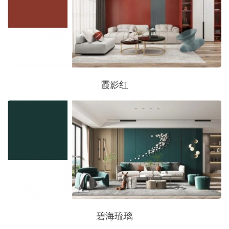
霞影红
碧海琉璃