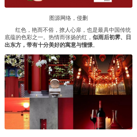
图源网络，侵删
红色，艳而不俗，撩人心扉，也是最具中国传统
底蕴的色彩之一。热情而张扬的红，
似雨后初霁、日
。
出东方，带有十分美好的寓意与憧憬