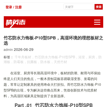
登录 / 注册
展
竹芯防水力饰板-P10型SPB，高湿环境的理想板材之
选
2026-06-29
admin
标签：
千年舟板材，竹芯防水力饰板-P10型SPB，浴室，厨房，防
潮板，防霉板，抗菌板，防水板，天然竹材
在浴室、厨房等长期高湿环境中，板材的防潮、耐用与环保始
终是人们关注的焦点，一般木质刨花板容易吸湿变形、发霉的问
题，常常让定制家具的使用寿命大打折扣。而竹芯防水力饰板-P10
型SPB的出现，专为解决这些痛点而来，凭借创新技术与优质材
料，为高湿区域家具定制提供了全新选择。
Part .01 竹芯防水力饰板-P10型SPB