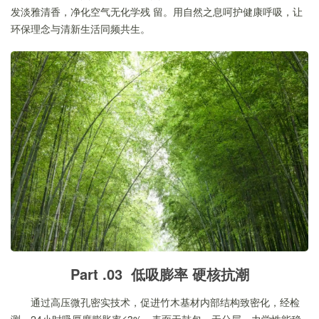
发淡雅清香，净化空气无化学残 留。用自然之息呵护健康呼吸，让
环保理念与清新生活同频共生。
Part .03 低吸膨率 硬核抗潮
通过高压微孔密实技术，促进竹木基材内部结构致密化，经检
测，24小时吸厚度膨胀率≤3%，表面无鼓包、无分层，力学性能稳