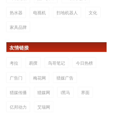
热水器
电视机
扫地机器人
文化
家具品牌
友情链接
考拉
易撰
鸟哥笔记
今日热榜
广告门
梅花网
猎媒广告
猎媒传播
猎媒网
i黑马
界面
亿邦动力
艾瑞网