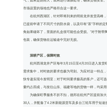
气，如果是阴雨天，就再进行缠膜处理，确保货物安全。
市场设置的场地也严格符合这一要求。
在杭州西湖区，针对即将到来的明前龙井发货高峰，
已提前申请了不同尺寸的防水袋，以及印有“茶”字样的
角如果碰坏了，里面的礼盒很可能也会受损。”对于附带
包装，确保货物在运输途中完好无损。
深耕产区，保障时效
杭州西湖龙井产区每年3月15日至4月20日进入发
需求集中，对时效的要求也极为苛刻。为应对这一特点，
快专递实现今发明至；对于时间要求极高的客户，还可选
量约占四成，与发往山东、福建等地的货物一样，均采用
为确保旺季服务不折不扣，德邦在杭州产区提前加大
30人，并配备了4.2米新能源货车及多台三轮车用于短