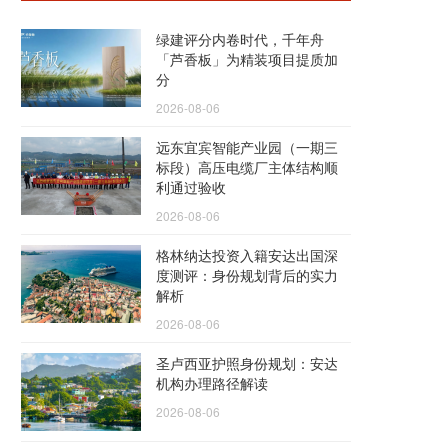
绿建评分内卷时代，千年舟
「芦香板」为精装项目提质加
分
2026-08-06
远东宜宾智能产业园（一期三
标段）高压电缆厂主体结构顺
利通过验收
2026-08-06
格林纳达投资入籍安达出国深
度测评：身份规划背后的实力
解析
2026-08-06
圣卢西亚护照身份规划：安达
机构办理路径解读
2026-08-06