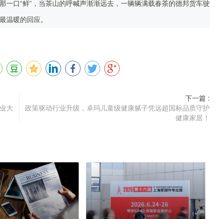
那一口“鲜”，当茶山的呼喊声渐渐远去，一辆辆满载春茶的德邦货车驶
最温暖的回应。
下一篇 :
业大
政策驱动行业升级，卓玛儿童级健康腻子凭远超国标品质守护
健康家居！