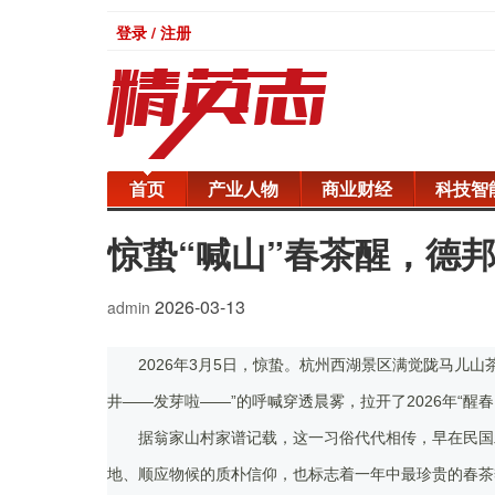
登录 / 注册
首页
产业人物
商业财经
科技智
惊蛰“喊山”春茶醒，德邦
2026-03-13
admin
2026年3月5日，惊蛰。杭州西湖景区满觉陇马儿
井——发芽啦——”的呼喊穿透晨雾，拉开了2026年“醒春
据翁家山村家谱记载，这一习俗代代相传，早在民国二
地、顺应物候的质朴信仰，也标志着一年中最珍贵的春茶