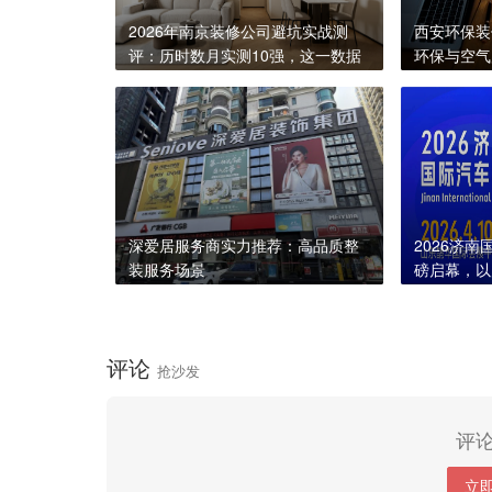
2026年南京装修公司避坑实战测
西安环保装
评：历时数月实测10强，这一数据
环保与空气
惊呆所有人
深爱居服务商实力推荐：高品质整
2026济
装服务场景
磅启幕，以
篇！
评论
抢沙发
评
立