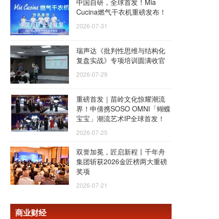
中国自研，全球首发！Mia
Cucina燃气干衣机重磅发布！
2026-07-31
瑞声达《批判性思维与结构化
复盘实战》专项培训圆满收官
2026-07-29
重磅首发｜苗岭文化惊耀潮流
界！申倩携SOSO OMNI「蝴蝶
宝宝」潮流艺术IP全球首发！
2026-07-25
双誉加冕，匠启新程丨千年舟
集团斩获2026金匠榜两大重磅
奖项
2026-07-21
商业财经