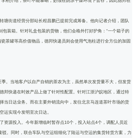
”李刚介绍，茶叶不能暴晒，必须在阴凉干燥环境下暂存，因此德邦在
转塘街道经营分部站长程昌鹏已提前完成筹备。他向记者介绍，团队
定制包装箱。针对礼盒包装的货物，他们会格外打好护角：“一个箱子的
陶瓷茶罐等高价值物品，德邦快递员则会使用气泡柱进行全方位的加固
货旺季。当地客户以自产自销的茶农为主，虽然单次发货量不大，但发货
德邦快递在时效产品上做了针对性配置。针对江浙沪皖地区，通过特
择当日达业务。而在主要外销流向中，发往北京马连道茶叶市场的货
空运实现今发明至次日达。
了资源投入。今年新增临时暂存点10个，投入站点4个，调配人员近
途接驳。同时，联合车队与空运组细化了陆运与空运的集货转货方案，力