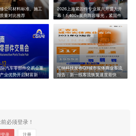
修公司材料标准、施工
2026上海紧固件专业展六月盛大开
质量对比推荐
幕！1,400+展商阵容曝光，紧固件
产业链全覆盖
南国际汽车零部件交易会重
汇纳科技发布Q3城市实体商业客流
产业优势开启财富新
报告：新一线客流恢复速度最快
论前必须登录！
即登录
注册