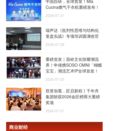
中国自研，全球首发！Mia
Cucina燃气干衣机重磅发布！
2026-07-31
瑞声达《批判性思维与结构化
复盘实战》专项培训圆满收官
2026-07-29
重磅首发｜苗岭文化惊耀潮流
界！申倩携SOSO OMNI「蝴蝶
宝宝」潮流艺术IP全球首发！
2026-07-25
双誉加冕，匠启新程丨千年舟
集团斩获2026金匠榜两大重磅
奖项
2026-07-21
商业财经