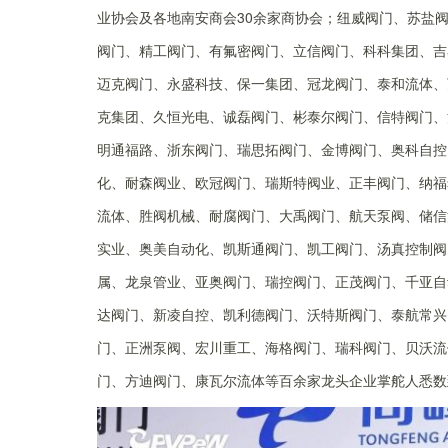
业协会及各地南安商会30余家商协会；纽威阀门、苏盐
阀门、精工阀门、有氟密阀门、立信阀门、科科集团、吉
迈克阀门、永盛科技、保一集团、冠龙阀门、泰和流体、
克集团、久恒光电、诚磊阀门、彬泰尔阀门、信特阀门、
明通福路、浙东阀门、瑞思拓阀门、金博阀门、奥科自控
化、耐森阀业、欧冠阀门、瑞斯特阀业、正丰阀门、纳福
流体、胜阀机械、耐腐阀门、大禹阀门、航天泵阀、储信
实业、奥美自动化、凯斯通阀门、凯工阀门、汤真控制阀
属、龙泉管业、亚奥阀门、瑞控阀门、正茂阀门、千亚自
达阀门、新凌自控、凯利德阀门、沃特斯阀门、泰航常兴
门、正洲泵阀、宏川重工、海格阀门、瑞科阀门、贝沃流
门、方迪阀门、康瓦尔流体等百余家龙头企业掌舵人悉数