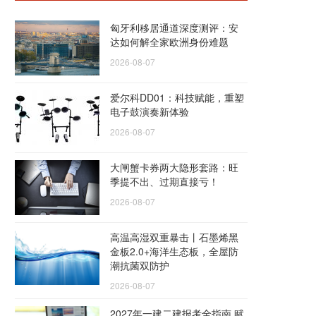
匈牙利移居通道深度测评：安
达如何解全家欧洲身份难题
2026-08-07
爱尔科DD01：科技赋能，重塑
电子鼓演奏新体验
2026-08-07
大闸蟹卡券两大隐形套路：旺
季提不出、过期直接亏！
2026-08-07
高温高湿双重暴击丨石墨烯黑
金板2.0+海洋生态板，全屋防
潮抗菌双防护
2026-08-07
2027年一建二建报考全指南 赋