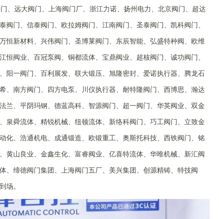
阀门、远大阀门、上海阀门厂、浙江力诺、扬州电力、北京阀门、超达
泰阀门、信泰阀门、欧拉姆阀门、江南阀门、圣泰阀门、凯科阀门、
万恒新材料、兴伟阀门、圣博莱阀门、东辰智能、弘盛特种阀、欧维
江恒阀业、百冠泵阀、铜都流体、宝鼎阀业、超核阀门、诚功阀门、
、阳一阀门、百利展发、联大锻压、旭隆密封、爱诺执行器、腾龙石
希、南方阀门、四方电泵、川仪执行器、耐特隆阀门、西博思、瀚达
法兰、平阴玛钢、德蓝高科、智源阀门、超一阀门、华英阀业、双金
、泉舜流体、精锐机械、纽顿流体、新络科阀门、巧工阀门、立致金
动化、浩通机电、成通锻造、欧锻重工、奥斯托科技、西铁阀门、铭
、黄山良业、金鑫生化、富睿阀业、亿喜特流体、华唯机械、新汇阀
体、缔德阀门集团、上海阀门五厂、美兴集团、创源精铸、特技阀
到场。