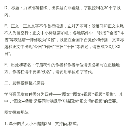
D、标题：力求准确精练，出实题而非虚题，字数控制在30个字以
内。
E、正文：正文文字不作首行缩进，左对齐即可；段落间和正文末尾
不人为留空行；正文中小标题需加粗；各地稿件中：“我省”“全省”“本
省”等表述请一律修改为“X省”，以便在全国平台竞价和传播；文章标
题和正文中出现“今日”“昨日”“三日”“十日”等表述，请改成“XX月XX
日”。
F、出处和署名：每篇稿件的作者和作者单位请务必填写在正确地
方。作者栏请不要填“佚名”，请勿用单位名字替代。
二、发稿投稿格式需要
学习强国发稿种类分为四种——“图文”“图文+视频”“视频”“图集”。其
中，“图文+视频”需要同时满足学习强国对“图文”和“视频”的需要。
图文投稿规范
1. 单张图片大小不超越2M，支持jpg格式。