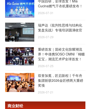
园
中国自研，全球首发！Mia
Cucina燃气干衣机重磅发布！
2026-07-31
瑞声达《批判性思维与结构化
复盘实战》专项培训圆满收官
2026-07-29
重磅首发｜苗岭文化惊耀潮流
界！申倩携SOSO OMNI「蝴蝶
宝宝」潮流艺术IP全球首发！
2026-07-25
双誉加冕，匠启新程丨千年舟
集团斩获2026金匠榜两大重磅
奖项
2026-07-21
商业财经