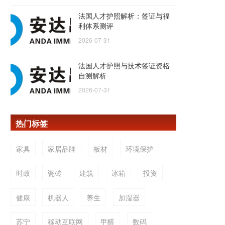
法国人才护照解析：签证与福
利体系测评
2026-07-31
法国人才护照与技术签证资格
自测解析
2026-07-31
热门标签
家具
家居品牌
板材
环境保护
时政
瓷砖
建筑
冰箱
投资
健康
机器人
养生
加湿器
苏宁
移动互联网
甲醛
数码