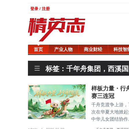
登录 / 注册
首页
产业人物
商业财经
科技智
标签：千年舟集团，西溪国
冠军精神，健康家居，杭州
样板力量・行
赛三连冠
千舟竞渡争上游，
次在华夏大地掀起
中华儿女团结协作..