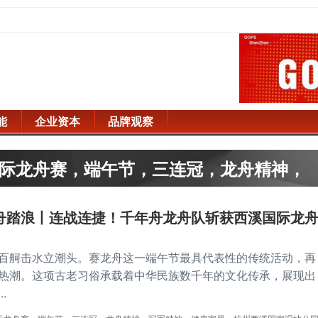
能
企业资本
品牌观察
际龙舟赛，端午节，三连冠，龙舟精神，
西溪国家湿地公园
舟踏浪丨连战连捷！千年舟龙舟队斩获西溪国际龙
百舸击水立潮头。赛龙舟这一端午节最具代表性的传统活动，再
热潮。这项古老习俗承载着中华民族数千年的文化传承，展现出
.