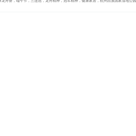
际龙舟赛，端午节，三连冠，龙舟精神，冠军精神，健康家居，杭州西溪国家湿地公