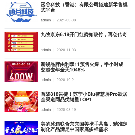
函谷科技（香港）有限公司搭建新零售模
式平台
admin
|
2021-03-08
九牧京东6.18开门红势如破竹，再创传奇
admin
|
2020-11-03
新锐品牌由利双11预售火爆，半小时成
交超去年全天1048%
admin
|
2020-10-21
首战818告捷！苏宁小Biu智慧屏Pro跃居
全渠道同品类销量TOP1
admin
|
2020-08-19
美的冰箱联合京东国美携手共赢，精准定
制化产品满足中国家庭多样需求