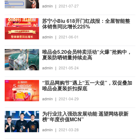
admin
|
2021-07-27
苏宁小Biu 618开门红战报：全屋智能整
体销售同比增长225%
admin
|
2021-06-01
唯品会5.20会员特卖活动“火爆”抢购中，
夏装防晒销量持续走高
admin
|
2021-05-24
“双品网购节”遇上“五一大促”，双促叠加
唯品会夏装折扣探底
admin
|
2021-04-29
为行业注入强劲发展动能 遥望网络获新
榜“年度价值MCN”
admin
|
2021-03-28