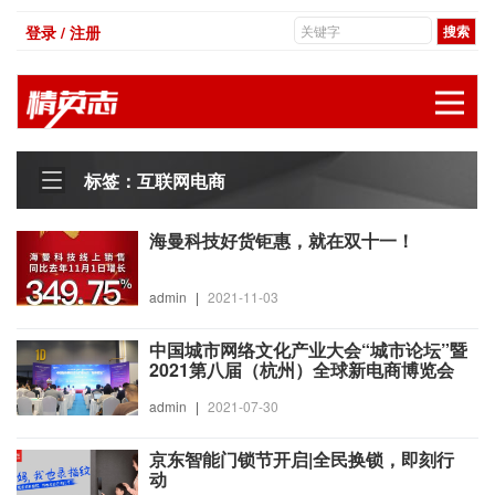
登录 / 注册
展
标签：互联网电商
海曼科技好货钜惠，就在双十一！
admin
|
2021-11-03
中国城市网络文化产业大会“城市论坛”暨
2021第八届（杭州）全球新电商博览会
admin
|
2021-07-30
京东智能门锁节开启|全民换锁，即刻行
动