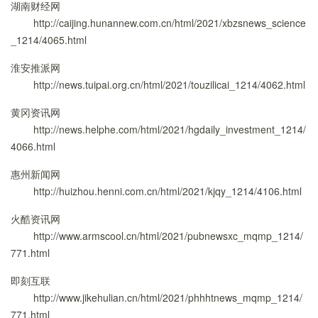
湖南财经网
http://caijing.hunannew.com.cn/html/2021/xbzsnews_science
_1214/4065.html
淮安推派网
http://news.tuipai.org.cn/html/2021/touzilicai_1214/4062.html
黄冈资讯网
http://news.helphe.com/html/2021/hgdaily_investment_1214/
4066.html
惠州新闻网
http://huizhou.henni.com.cn/html/2021/kjqy_1214/4106.html
火酷资讯网
http://www.armscool.cn/html/2021/pubnewsxc_mqmp_1214/
771.html
即刻互联
http://www.jikehulian.cn/html/2021/phhhtnews_mqmp_1214/
771.html