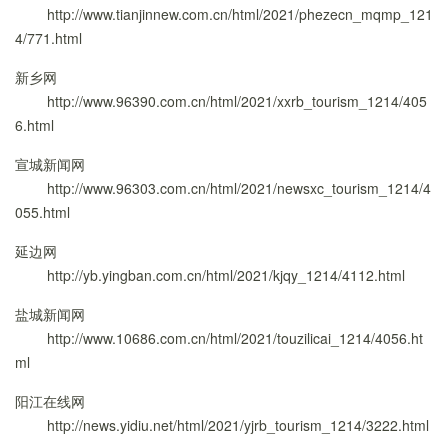
http://www.tianjinnew.com.cn/html/2021/phezecn_mqmp_121
4/771.html
新乡网
http://www.96390.com.cn/html/2021/xxrb_tourism_1214/405
6.html
宣城新闻网
http://www.96303.com.cn/html/2021/newsxc_tourism_1214/4
055.html
延边网
http://yb.yingban.com.cn/html/2021/kjqy_1214/4112.html
盐城新闻网
http://www.10686.com.cn/html/2021/touzilicai_1214/4056.ht
ml
阳江在线网
http://news.yidiu.net/html/2021/yjrb_tourism_1214/3222.html