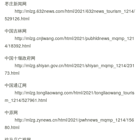
枣庄新闻网
http://mlzg.632news.com/html/2021/632news_tourism_1214/
529126.html
中国吉林网
http://mlzg.cnjiwang.com/html/2021/pubhldnews_mqmp_121
4/18392.html
中国十堰政府网
http://mlzg.shiyan.gov.cn/html/2021/shiyan_mqmp_1214/231
73.html
中国通辽网
http://mlzg.tongliaowang.com/html/2021/tongliaowang_touris
m_1214/527961.html
中原网
http://mlzg.zynews.cn/html/2021/pwhnews_mqmp_1214/156
80.html
驻马店广视网