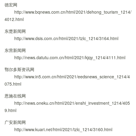
德宏网
http://www.bqnews.com.cn/html/2021/dehong_tourism_1214/
4012.html
东楚新闻网
http://www.dsis.com.cn/html/2021/tzlc_1214/3164.html
东营新闻网
http://news.datutu.com.cn/html/2021/kjqy_1214/4111.html
鄂尔多斯资讯网
http://www.in5.com.cn/html/2021/eedsnews_science_1214/4
075.html
恩施在线网
http://news.oneku.cn/html/2021/enshi_investment_1214/405
9.html
广安新闻网
http://www.kuari.net/html/2021/tzlc_1214/3160.html