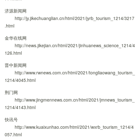
济源新闻网
http://jy.jikechuanglian.cn/html/2021/jyrb_tourism_1214/3217
.html
金华在线网
http://news.jikejian.cn/html/2021/jinhuanews_science_1214/4
126.html
晋中新闻网
http://www.rwnews.com.cn/html/2021/tongliaowang_tourism_
1214/4045.html
荆门网
http://www.jingmennews.com.cn/html/2021/jmnews_tourism_
1214/4143.html
快讯号
http://www.kuaixunhao.com/html/2021/wxrb_tourism_1214/4
057.html