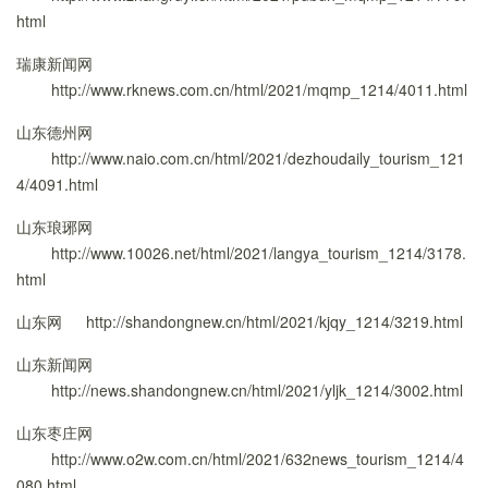
html
瑞康新闻网
http://www.rknews.com.cn/html/2021/mqmp_1214/4011.html
山东德州网
http://www.naio.com.cn/html/2021/dezhoudaily_tourism_121
4/4091.html
山东琅琊网
http://www.10026.net/html/2021/langya_tourism_1214/3178.
html
山东网
http://shandongnew.cn/html/2021/kjqy_1214/3219.html
山东新闻网
http://news.shandongnew.cn/html/2021/yljk_1214/3002.html
山东枣庄网
http://www.o2w.com.cn/html/2021/632news_tourism_1214/4
080.html