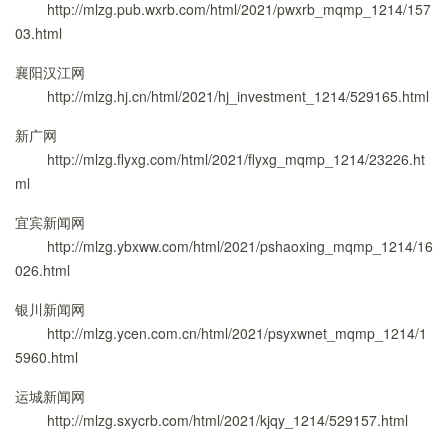
http://mlzg.pub.wxrb.com/html/2021/pwxrb_mqmp_1214/157
03.html
襄阳汉江网
http://mlzg.hj.cn/html/2021/hj_investment_1214/529165.html
新广网
http://mlzg.flyxg.com/html/2021/flyxg_mqmp_1214/23226.ht
ml
宜宾新闻网
http://mlzg.ybxww.com/html/2021/pshaoxing_mqmp_1214/16
026.html
银川新闻网
http://mlzg.ycen.com.cn/html/2021/psyxwnet_mqmp_1214/1
5960.html
运城新闻网
http://mlzg.sxycrb.com/html/2021/kjqy_1214/529157.html