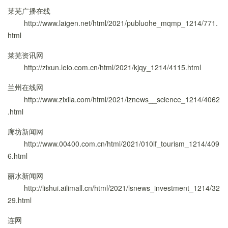
莱芜广播在线
http://www.laigen.net/html/2021/publuohe_mqmp_1214/771.
html
莱芜资讯网
http://zixun.leio.com.cn/html/2021/kjqy_1214/4115.html
兰州在线网
http://www.zixila.com/html/2021/lznews__science_1214/4062
.html
廊坊新闻网
http://www.00400.com.cn/html/2021/010lf_tourism_1214/409
6.html
丽水新闻网
http://lishui.ailimall.cn/html/2021/lsnews_investment_1214/32
29.html
连网