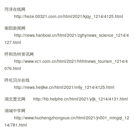
菏泽在线网
http://heze.00321.com.cn/html/2021/kjqy_1214/4125.html
衡阳新闻网
http://news.hanbosi.cn/html/2021/zghynews_science_1214/4
127.html
呼和浩特资讯网
http://www.vc1.com.cn/html/2021/hhhtnews_tourism_1214/4
076.html
呼伦贝尔在线
http://news.heijike.cn/html/2021/mlly_1214/4125.html
湖北楚北网
http://hb.helphe.cn/html/2021/yljk_1214/4131.html
湖城中学网
http://www.huchengzhongxue.cn/html/2021/jn001_mingqi_12
14/781.html