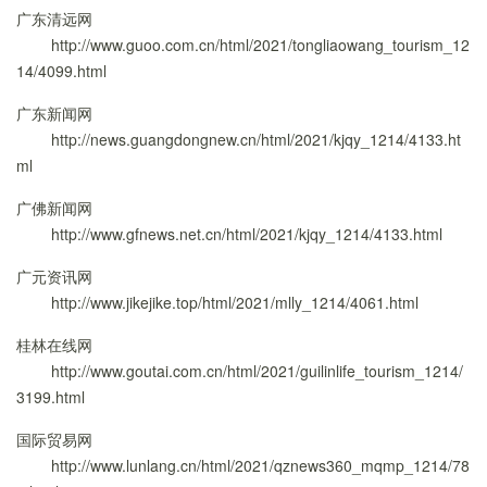
广东清远网
http://www.guoo.com.cn/html/2021/tongliaowang_tourism_12
14/4099.html
广东新闻网
http://news.guangdongnew.cn/html/2021/kjqy_1214/4133.ht
ml
广佛新闻网
http://www.gfnews.net.cn/html/2021/kjqy_1214/4133.html
广元资讯网
http://www.jikejike.top/html/2021/mlly_1214/4061.html
桂林在线网
http://www.goutai.com.cn/html/2021/guilinlife_tourism_1214/
3199.html
国际贸易网
http://www.lunlang.cn/html/2021/qznews360_mqmp_1214/78