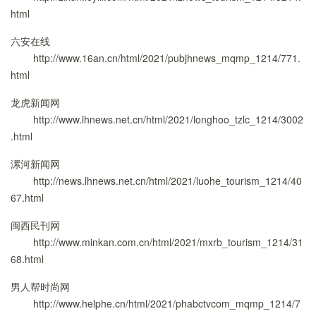
html
六安在线
http://www.16an.cn/html/2021/pubjhnews_mqmp_1214/771.
html
龙虎新闻网
http://www.lhnews.net.cn/html/2021/longhoo_tzlc_1214/3002
.html
漯河新闻网
http://news.lhnews.net.cn/html/2021/luohe_tourism_1214/40
67.html
闽西民刊网
http://www.minkan.com.cn/html/2021/mxrb_tourism_1214/31
68.html
男人帮时尚网
http://www.helphe.cn/html/2021/phabctvcom_mqmp_1214/7