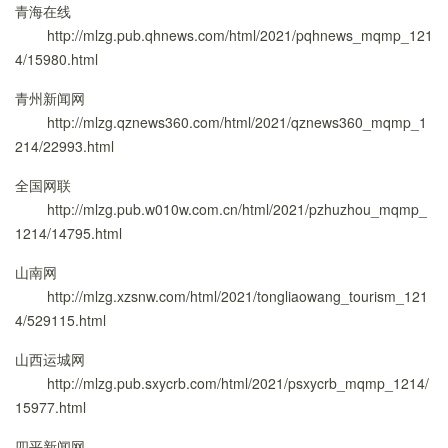
青海在线
http://mlzg.pub.qhnews.com/html/2021/pqhnews_mqmp_121
4/15980.html
青州新闻网
http://mlzg.qznews360.com/html/2021/qznews360_mqmp_1
214/22993.html
全国网联
http://mlzg.pub.w010w.com.cn/html/2021/pzhuzhou_mqmp_
1214/14795.html
山南网
http://mlzg.xzsnw.com/html/2021/tongliaowang_tourism_121
4/529115.html
山西运城网
http://mlzg.pub.sxycrb.com/html/2021/psxycrb_mqmp_1214/
15977.html
四平新闻网