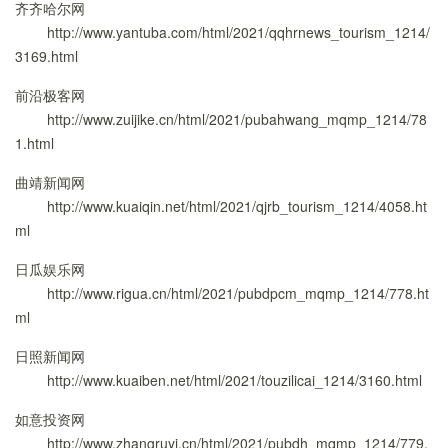
齐齐哈尔网
http://www.yantuba.com/html/2021/qqhrnews_tourism_1214/
3169.html
前沿极客网
http://www.zuijike.cn/html/2021/pubahwang_mqmp_1214/78
1.html
曲靖新闻网
http://www.kuaiqin.net/html/2021/qjrb_tourism_1214/4058.ht
ml
日瓜娱乐网
http://www.rigua.cn/html/2021/pubdpcm_mqmp_1214/778.ht
ml
日照新闻网
http://www.kuaiben.net/html/2021/touzilicai_1214/3160.html
如意投资网
http://www.zhangruyi.cn/html/2021/pubdh_mqmp_1214/779.