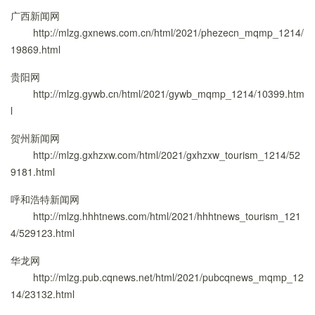
广西新闻网
http://mlzg.gxnews.com.cn/html/2021/phezecn_mqmp_1214/
19869.html
贵阳网
http://mlzg.gywb.cn/html/2021/gywb_mqmp_1214/10399.htm
l
贺州新闻网
http://mlzg.gxhzxw.com/html/2021/gxhzxw_tourism_1214/52
9181.html
呼和浩特新闻网
http://mlzg.hhhtnews.com/html/2021/hhhtnews_tourism_121
4/529123.html
华龙网
http://mlzg.pub.cqnews.net/html/2021/pubcqnews_mqmp_12
14/23132.html