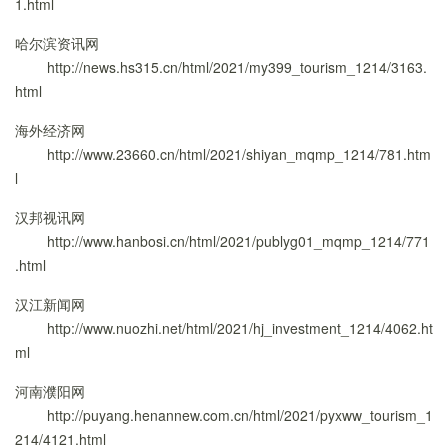
1.html
哈尔滨资讯网
http://news.hs315.cn/html/2021/my399_tourism_1214/3163.
html
海外经济网
http://www.23660.cn/html/2021/shiyan_mqmp_1214/781.htm
l
汉邦视讯网
http://www.hanbosi.cn/html/2021/publyg01_mqmp_1214/771
.html
汉江新闻网
http://www.nuozhi.net/html/2021/hj_investment_1214/4062.ht
ml
河南濮阳网
http://puyang.henannew.com.cn/html/2021/pyxww_tourism_1
214/4121.html