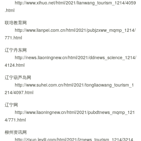
http://www.xihuo.net/html/2021/lianwang_tourism_1214/4059
.html
联培教育网
http://www.lianpei.com.cn/html/2021/pubjzxww_mqmp_1214/
771.html
辽宁丹东网
http://news.liaoningnew.cn/html/2021/ddnews_science_1214/
4124.html
辽宁葫芦岛网
http://www.suhei.com.cn/html/2021/tongliaowang_tourism_1
214/4097.html
辽宁网
http://www.liaoningnew.cn/html/2021/pubdtnews_mqmp_121
4/771.html
柳州资讯网
http://zixun.leyili.com/html/2021/lznews_tourism_1214/3214.