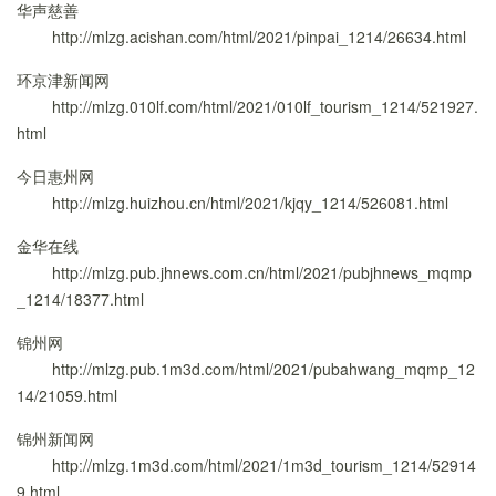
华声慈善
http://mlzg.acishan.com/html/2021/pinpai_1214/26634.html
环京津新闻网
http://mlzg.010lf.com/html/2021/010lf_tourism_1214/521927.
html
今日惠州网
http://mlzg.huizhou.cn/html/2021/kjqy_1214/526081.html
金华在线
http://mlzg.pub.jhnews.com.cn/html/2021/pubjhnews_mqmp
_1214/18377.html
锦州网
http://mlzg.pub.1m3d.com/html/2021/pubahwang_mqmp_12
14/21059.html
锦州新闻网
http://mlzg.1m3d.com/html/2021/1m3d_tourism_1214/52914
9.html