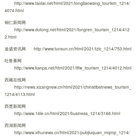
http://www.taolai.net/html/2021/tongliaowang_tourism_1214/
4074.html
铜仁新闻网
http://www.dutong.net/html/2021/tongren_tourism_1214/412
2.html
途盛资讯网
http://www.tunsun.cn/html/2021/tzlc_1214/753.html
吐鲁番网
http://www.kanpa.net/html/2021/tlfw_tourism_1214/4012.html
西藏在线网
http://news.xizangnew.cn/html/2021/chinatibetnews_tourism_
1214/4113.html
西楚新闻网
http://www.16le.cn/html/2021/business_1214/3166.html
西湖新闻网
http://www.xihunews.cn/html/2021/pubjiuquan_mqmp_1214/