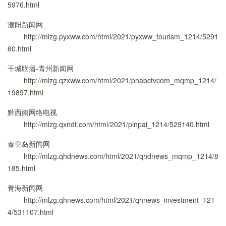
5976.html
濮阳新闻网
http://mlzg.pyxww.com/html/2021/pyxww_tourism_1214/5291
60.html
千城联播-青州新闻网
http://mlzg.qzxww.com/html/2021/phabctvcom_mqmp_1214/
19897.html
黔西南网络电视
http://mlzg.qxndt.com/html/2021/pinpai_1214/529140.html
秦皇岛新闻网
http://mlzg.qhdnews.com/html/2021/qhdnews_mqmp_1214/8
185.html
青海新闻网
http://mlzg.qhnews.com/html/2021/qhnews_investment_121
4/531107.html