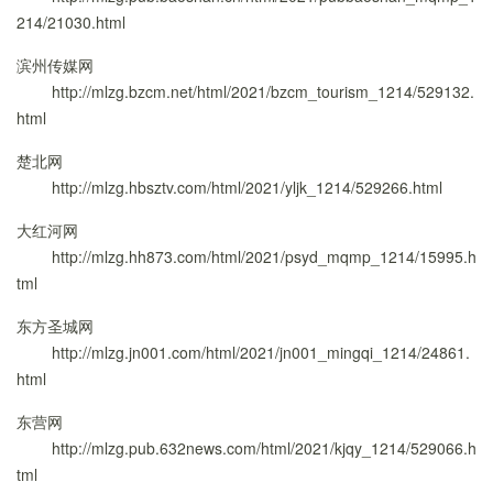
214/21030.html
滨州传媒网
http://mlzg.bzcm.net/html/2021/bzcm_tourism_1214/529132.
html
楚北网
http://mlzg.hbsztv.com/html/2021/yljk_1214/529266.html
大红河网
http://mlzg.hh873.com/html/2021/psyd_mqmp_1214/15995.h
tml
东方圣城网
http://mlzg.jn001.com/html/2021/jn001_mingqi_1214/24861.
html
东营网
http://mlzg.pub.632news.com/html/2021/kjqy_1214/529066.h
tml