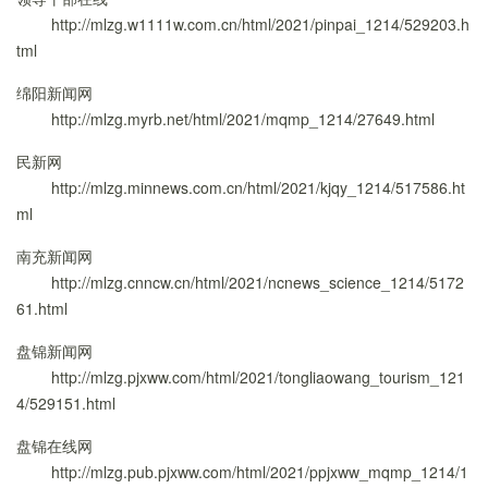
http://mlzg.w1111w.com.cn/html/2021/pinpai_1214/529203.h
tml
绵阳新闻网
http://mlzg.myrb.net/html/2021/mqmp_1214/27649.html
民新网
http://mlzg.minnews.com.cn/html/2021/kjqy_1214/517586.ht
ml
南充新闻网
http://mlzg.cnncw.cn/html/2021/ncnews_science_1214/5172
61.html
盘锦新闻网
http://mlzg.pjxww.com/html/2021/tongliaowang_tourism_121
4/529151.html
盘锦在线网
http://mlzg.pub.pjxww.com/html/2021/ppjxww_mqmp_1214/1