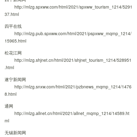
http://mlzg.spxww.com/html/2021/spxww_tourism_1214/5291
37.html
四平在线
http://mlzg.pub.spxww.com/html/2021/pspxww_mqmp_1214/
15965.html
松花江网
http://mlzg.shjnet.cn/html/2021/shjnet_tourism_1214/528951
.html
遂宁新闻网
http://mlzg.snxw.com/html/2021/pzbnews_mqmp_1214/1476
8.html
通网
http://mlzg.allnet.cn/html/2021/allnet_mqmp_1214/14589.ht
ml
无锡新闻网