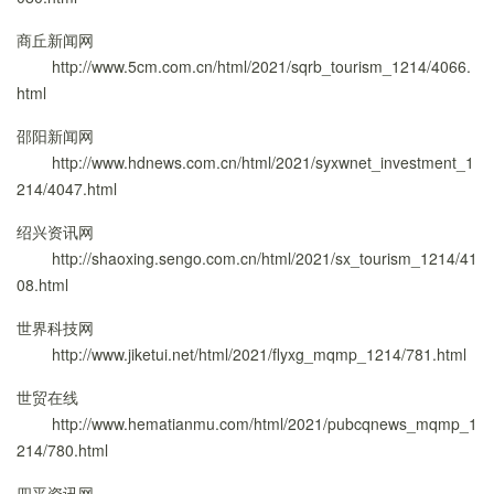
商丘新闻网
http://www.5cm.com.cn/html/2021/sqrb_tourism_1214/4066.
html
邵阳新闻网
http://www.hdnews.com.cn/html/2021/syxwnet_investment_1
214/4047.html
绍兴资讯网
http://shaoxing.sengo.com.cn/html/2021/sx_tourism_1214/41
08.html
世界科技网
http://www.jiketui.net/html/2021/flyxg_mqmp_1214/781.html
世贸在线
http://www.hematianmu.com/html/2021/pubcqnews_mqmp_1
214/780.html
四平资讯网