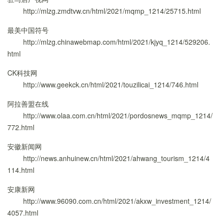
http://mlzg.zmdtvw.cn/html/2021/mqmp_1214/25715.html
最美中国符号
http://mlzg.chinawebmap.com/html/2021/kjyq_1214/529206.
html
CK科技网
http://www.geekck.cn/html/2021/touzilicai_1214/746.html
阿拉善盟在线
http://www.olaa.com.cn/html/2021/pordosnews_mqmp_1214/
772.html
安徽新闻网
http://news.anhuinew.cn/html/2021/ahwang_tourism_1214/4
114.html
安康新网
http://www.96090.com.cn/html/2021/akxw_investment_1214/
4057.html