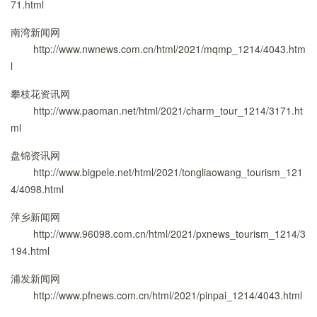
71.html
南湾新闻网
http://www.nwnews.com.cn/html/2021/mqmp_1214/4043.htm
l
攀枝花资讯网
http://www.paoman.net/html/2021/charm_tour_1214/3171.ht
ml
盘锦资讯网
http://www.bigpele.net/html/2021/tongliaowang_tourism_121
4/4098.html
萍乡新闻网
http://www.96098.com.cn/html/2021/pxnews_tourism_1214/3
194.html
浦发新闻网
http://www.pfnews.com.cn/html/2021/pinpai_1214/4043.html