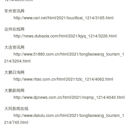
常州资讯网
http://www.csri.net/html/2021/touzilicai_1214/3165.html
达州在线网
http://news.dubaola.com/html/2021/kjyq_1214/3226.html
大连资讯网
http://www.51880.com.cn/html/2021/tongliaowang_tourism_1
214/3204.html
大鹏日淘网
http://www.ritao.com.cn/html/2021/tzlc_1214/4062.html
大鹏新闻网
http://www.dpnews.com.cn/html/2021/mqmp_1214/4040.html
大同新闻在线
http://www.datutu.com.cn/html/2021/tongliaowang_tourism_1
214/745.html