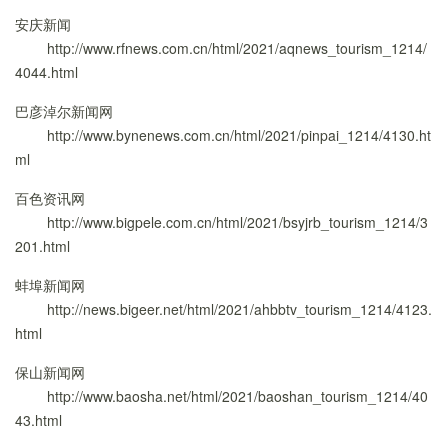
安庆新闻
http://www.rfnews.com.cn/html/2021/aqnews_tourism_1214/
4044.html
巴彦淖尔新闻网
http://www.bynenews.com.cn/html/2021/pinpai_1214/4130.ht
ml
百色资讯网
http://www.bigpele.com.cn/html/2021/bsyjrb_tourism_1214/3
201.html
蚌埠新闻网
http://news.bigeer.net/html/2021/ahbbtv_tourism_1214/4123.
html
保山新闻网
http://www.baosha.net/html/2021/baoshan_tourism_1214/40
43.html