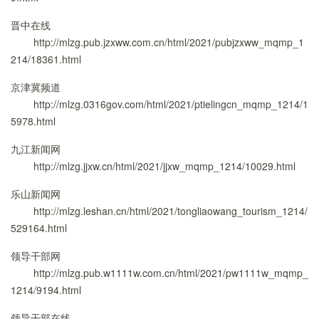
晋中在线
http://mlzg.pub.jzxww.com.cn/html/2021/pubjzxww_mqmp_1
214/18361.html
京津冀频道
http://mlzg.0316gov.com/html/2021/ptielingcn_mqmp_1214/1
5978.html
九江新闻网
http://mlzg.jjxw.cn/html/2021/jjxw_mqmp_1214/10029.html
乐山新闻网
http://mlzg.leshan.cn/html/2021/tongliaowang_tourism_1214/
529164.html
领导干部网
http://mlzg.pub.w1111w.com.cn/html/2021/pw1111w_mqmp_
1214/9194.html
领导干部在线