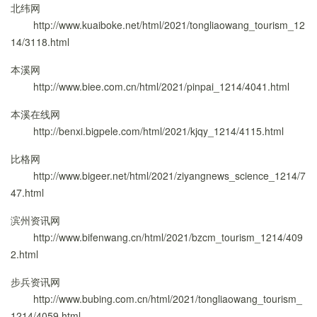
北纬网
http://www.kuaiboke.net/html/2021/tongliaowang_tourism_12
14/3118.html
本溪网
http://www.biee.com.cn/html/2021/pinpai_1214/4041.html
本溪在线网
http://benxi.bigpele.com/html/2021/kjqy_1214/4115.html
比格网
http://www.bigeer.net/html/2021/ziyangnews_science_1214/7
47.html
滨州资讯网
http://www.bifenwang.cn/html/2021/bzcm_tourism_1214/409
2.html
步兵资讯网
http://www.bubing.com.cn/html/2021/tongliaowang_tourism_
1214/4059.html