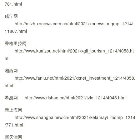
781.html
咸宁网
http://mlzh.xnnews.com.cn/html/2021/xnnews_mqmp_1214/
11867.html
香格里拉网
http://www.kuaizou.net/html/2021/xgll_tourism_1214/4058.ht
ml
湘西网
http://www.fanlu.net/html/2021/xxnet_investment_1214/4058.
html
孝感网
http://www.rishao.cn/html/2021/tzlc_1214/4043.html
新上海网
http://www.shanghainew.cn/html/2021/kelamayi_mqmp_1214
/771.html
新天津网