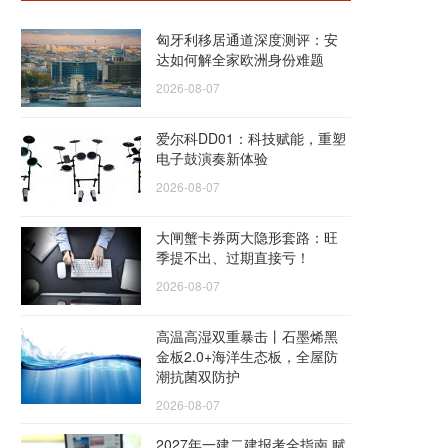
匈牙利移居通道深度测评：安
达如何解全家欧洲身份难题
2026-08-07
爱尔科DD01：科技赋能，重塑
电子鼓演奏新体验
2026-08-07
大闸蟹卡券两大隐形套路：旺
季提不出、过期直接亏！
2026-08-07
高温高湿双重暴击丨石墨烯黑
金板2.0+海洋生态板，全屋防
潮抗菌双防护
2026-08-07
2027年一建二建报考全指南 赋