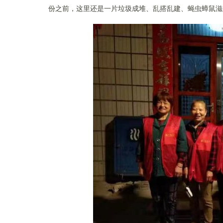
份之前，这里还是一片垃圾成堆、乱搭乱建、
蝇虫蟑鼠滋