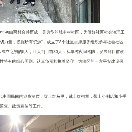
19年初
由两村合并而成，是典型的城中村社区，为做好社区社会治理工
一切力量，挖掘所有资源”，成立了
8个社区志愿服务组织参与社会社区
从成立之初的
5人，壮大到目前80人，从单纯夜间巡防，发展到目前政
性特有的细心
周到
、认真负责和执着
坚守
，
为
辖区的一方平安
建设保
代中国民间的巡夜制度，穿上红马甲，戴上红袖章，带上小喇叭和小手
巡查、政策宣传等工作。