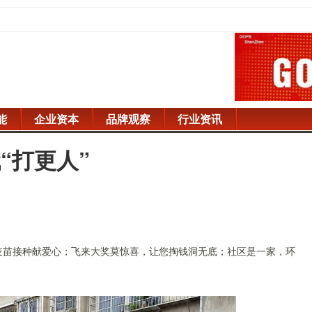
能
企业资本
品牌观察
行业资讯
“打更人”
疫
苗
接种献爱心
；
飞来大奖莫惊喜，让您掏钱洞无底
；社区是一家，环