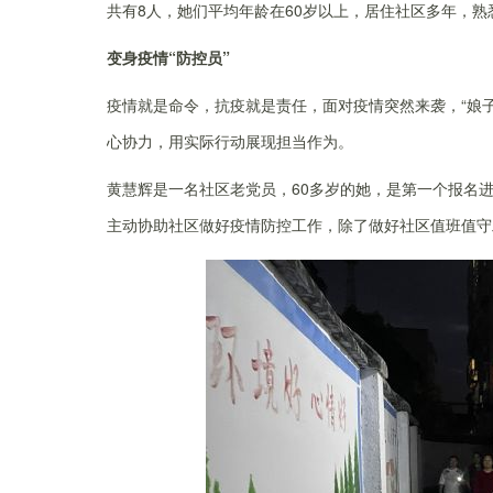
共有
8
人，她们平均年龄在
60
岁以上，居住
社区
多年，熟
变身疫情“防控员”
疫情就是命令，抗疫就是责任，面对疫情
突然
来袭，
“
娘
心协力，用实际行动展现担当作为。
黄慧辉
是一名社区老党员，
6
0多岁的她，是第一个报名进
主动
协助社区做好疫情防控工作
，
除了做好
社区
值班值守