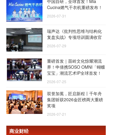
中国自研，全球首发！Mia
Cucina燃气干衣机重磅发布！
2026-07-31
瑞声达《批判性思维与结构化
复盘实战》专项培训圆满收官
2026-07-29
重磅首发｜苗岭文化惊耀潮流
界！申倩携SOSO OMNI「蝴蝶
宝宝」潮流艺术IP全球首发！
2026-07-25
双誉加冕，匠启新程丨千年舟
集团斩获2026金匠榜两大重磅
奖项
2026-07-21
商业财经