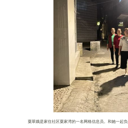
粟翠娥
是
家住社区
粟家湾
的一名
网格信息
员。和她一起负