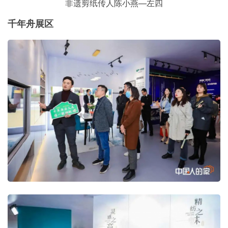
非遗剪纸传人陈小燕—左四
千年舟展区