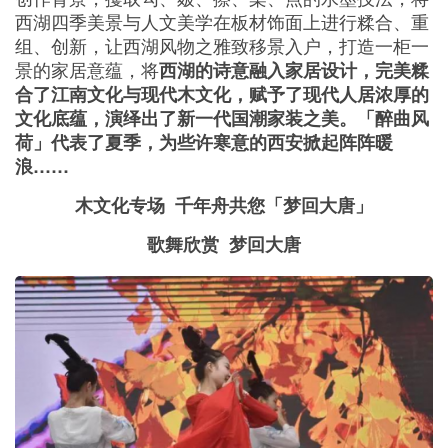
西湖四季美景与人文美学在板材饰面上进行糅合、重
组、创新，让西湖风物之雅致移景入户，打造一柜一
景的家居意蕴，将
西湖的诗意融入家居设计，完美糅
合了江南文化与现代木文化，赋予了现代人居浓厚的
文化底蕴，演绎出了新一代国潮家装之美。「醉曲风
荷」代表了夏季，为些许寒意的西安掀起阵阵暖
浪……
木文化专场 千年舟共您「梦回大唐」
歌舞欣赏 梦回大唐