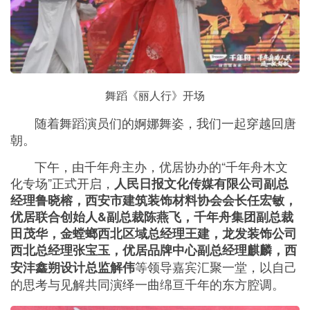
舞蹈《丽人行》开场
随着舞蹈演员们的婀娜舞姿，我们一起穿越回唐
朝。
下午，由千年舟主办，优居协办的“千年舟木文
化专场”正式开启，
人民日报文化传媒有限公司副总
经理鲁晓榕，西安市建筑装饰材料协会会长任宏敏，
优居联合创始人&副总裁陈燕飞，千年舟集团副总裁
田茂华，金螳螂西北区域总经理王建，龙发装饰公司
西北总经理张宝玉，优居品牌中心副总经理麒麟，西
等领导嘉宾汇聚一堂，以自己
安沣鑫朔设计总监解伟
的思考与见解共同演绎一曲绵亘千年的东方腔调。