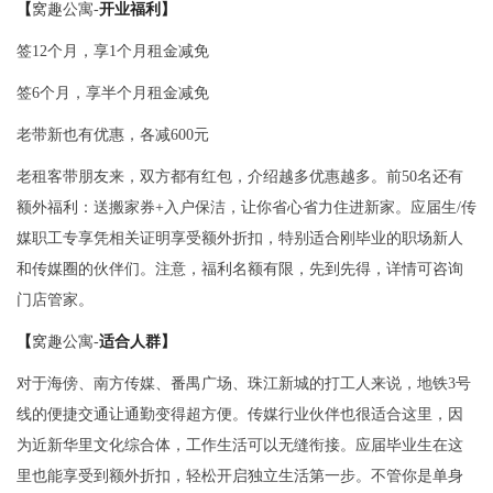
【
窝趣公寓-
开业福利】
签12个月，享1个月租金减免
签6个月，享半个月租金减免
老带新也有优惠，各减600元
老租客带朋友来，双方都有红包，介绍越多优惠越多。前50名还有
额外福利：送搬家券+入户保洁，让你省心省力住进新家。应届生/传
媒职工专享凭相关证明享受额外折扣，特别适合刚毕业的职场新人
和传媒圈的伙伴们。注意，福利名额有限，先到先得，详情可咨询
门店管家。
【
窝趣公寓-
适合人群】
对于海傍、南方传媒、番禺广场、珠江新城的打工人来说，地铁3号
线的便捷交通让通勤变得超方便。传媒行业伙伴也很适合这里，因
为近新华里文化综合体，工作生活可以无缝衔接。应届毕业生在这
里也能享受到额外折扣，轻松开启独立生活第一步。不管你是单身