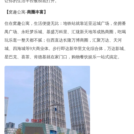
让你的生活半径被彻底打开。
【
窝趣公寓-
商圈丰富】
住在窝趣公寓，生活便捷无比：地铁站就靠近亚运城广场，坐拥番
禺广场、永旺梦乐城、基盛万科里、汇珑新天地等成熟商圈，吃喝
玩乐逛一整天都不腻；往西直达长隆万博商圈，汇聚万达、天河
城、四海城等9大商业体。步行即达新华里文化综合体，万达影城、
星巴克、喜茶、肯德基就在家门口，购物餐饮娱乐一站式搞定。