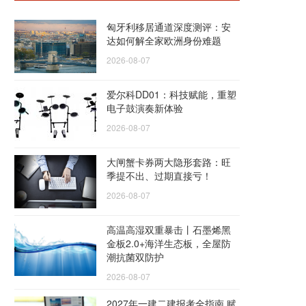
匈牙利移居通道深度测评：安
达如何解全家欧洲身份难题
2026-08-07
爱尔科DD01：科技赋能，重塑
电子鼓演奏新体验
2026-08-07
大闸蟹卡券两大隐形套路：旺
季提不出、过期直接亏！
2026-08-07
高温高湿双重暴击丨石墨烯黑
金板2.0+海洋生态板，全屋防
潮抗菌双防护
2026-08-07
2027年一建二建报考全指南 赋