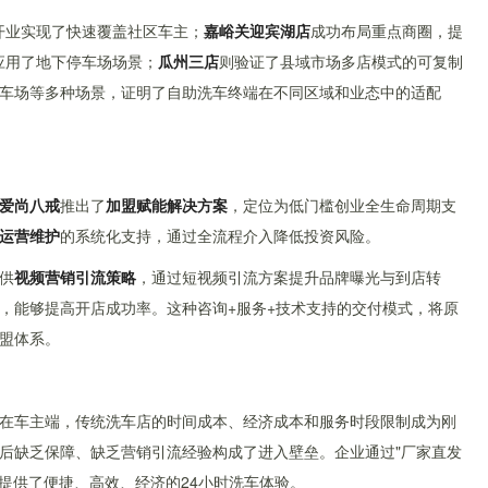
店开业实现了快速覆盖社区车主；
嘉峪关迎宾湖店
成功布局重点商圈，提
功应用了地下停车场场景；
瓜州三店
则验证了县域市场多店模式的可复制
车场等多种场景，证明了自助洗车终端在不同区域和业态中的适配
爱尚八戒
推出了
加盟赋能解决方案
，定位为低门槛创业全生命周期支
运营维护
的系统化支持，通过全流程介入降低投资风险。
供
视频营销引流策略
，通过短视频引流方案提升品牌曝光与到店转
，能够提高开店成功率。这种咨询+服务+技术支持的交付模式，将原
盟体系。
在车主端，传统洗车店的时间成本、经济成本和服务时段限制成为刚
后缺乏保障、缺乏营销引流经验构成了进入壁垒。企业通过"厂家直发
提供了便捷、高效、经济的24小时洗车体验。