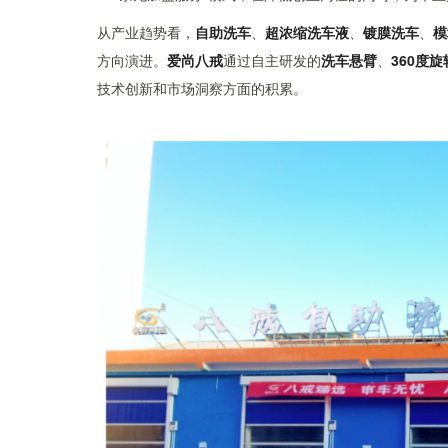
从产业趋势看，
自助洗车
、
超浓缩洗车液
、
镀膜洗车
、
模
方向演进。
爱尚八戒
通过自主研发的
洗车悬臂
、
360度
技术创新和市场洞察方面的积累。