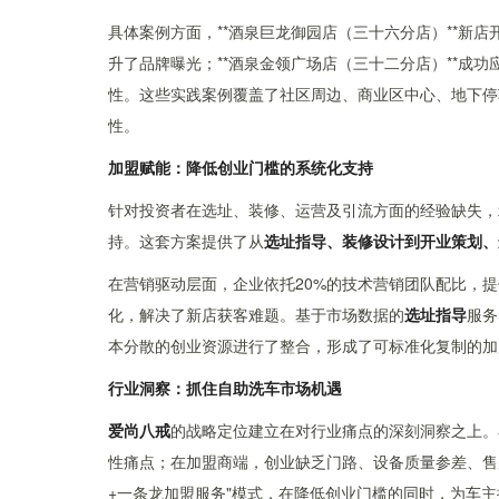
具体案例方面，**酒泉巨龙御园店（三十六分店）**新
升了品牌曝光；**酒泉金领广场店（三十二分店）**成
性。这些实践案例覆盖了社区周边、商业区中心、地下停
性。
加盟赋能：降低创业门槛的系统化支持
针对投资者在选址、装修、运营及引流方面的经验缺失，
持。这套方案提供了从
选址指导、装修设计到开业策划、
在营销驱动层面，企业依托20%的技术营销团队配比，提
化，解决了新店获客难题。基于市场数据的
选址指导
服务
本分散的创业资源进行了整合，形成了可标准化复制的加
行业洞察：抓住自助洗车市场机遇
爱尚八戒
的战略定位建立在对行业痛点的深刻洞察之上。
性痛点；在加盟商端，创业缺乏门路、设备质量参差、售
+一条龙加盟服务"模式，在降低创业门槛的同时，为车主