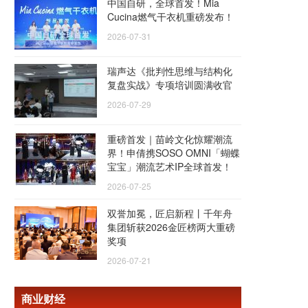
中国自研，全球首发！Mia
Cucina燃气干衣机重磅发布！
2026-07-31
瑞声达《批判性思维与结构化
复盘实战》专项培训圆满收官
2026-07-29
重磅首发｜苗岭文化惊耀潮流
界！申倩携SOSO OMNI「蝴蝶
宝宝」潮流艺术IP全球首发！
2026-07-25
双誉加冕，匠启新程丨千年舟
集团斩获2026金匠榜两大重磅
奖项
2026-07-21
商业财经