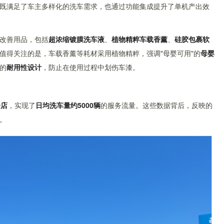
既满足了车主多样化的洗车需求，也通过功能集成提升了单机产出效
改善用品，包括
超浓缩镀膜洗车液
、
植物精粹车载香薰
、
硅胶包裹软
值得关注的是，车载香薰等耗材采用植物精粹，强调"母婴可用"的
母婴
的
耐用性设计
，防止在使用过程中划伤车漆。
分店
，实现了
日均洗车量约5000辆
的服务流量。这些数据背后，反映的
。