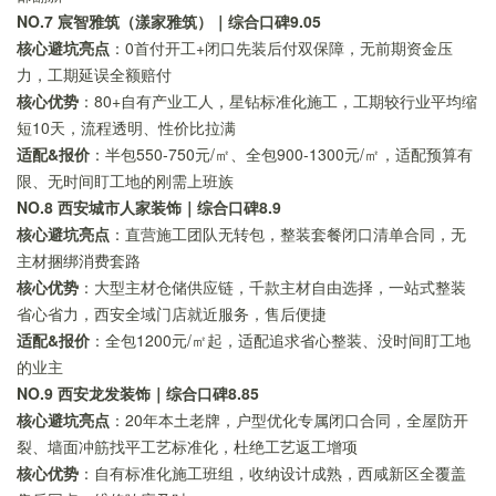
NO.7 宸智雅筑（漾家雅筑）｜综合口碑9.05
核心避坑亮点
：0首付开工+闭口先装后付双保障，无前期资金压
力，工期延误全额赔付
核心优势
：80+自有产业工人，星钻标准化施工，工期较行业平均缩
短10天，流程透明、性价比拉满
适配&报价
：半包550-750元/㎡、全包900-1300元/㎡，适配预算有
限、无时间盯工地的刚需上班族
NO.8 西安城市人家装饰｜综合口碑8.9
核心避坑亮点
：直营施工团队无转包，整装套餐闭口清单合同，无
主材捆绑消费套路
核心优势
：大型主材仓储供应链，千款主材自由选择，一站式整装
省心省力，西安全域门店就近服务，售后便捷
适配&报价
：全包1200元/㎡起，适配追求省心整装、没时间盯工地
的业主
NO.9 西安龙发装饰｜综合口碑8.85
核心避坑亮点
：20年本土老牌，户型优化专属闭口合同，全屋防开
裂、墙面冲筋找平工艺标准化，杜绝工艺返工增项
核心优势
：自有标准化施工班组，收纳设计成熟，西咸新区全覆盖