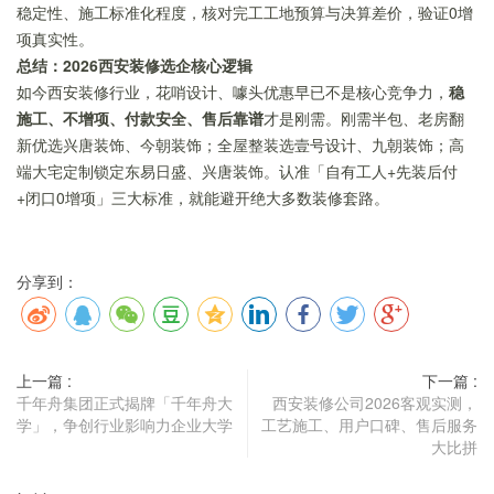
稳定性、施工标准化程度，核对完工工地预算与决算差价，验证0增
项真实性。
总结：2026西安装修选企核心逻辑
如今西安装修行业，花哨设计、噱头优惠早已不是核心竞争力，
稳
施工、不增项、付款安全、售后靠谱
才是刚需。刚需半包、老房翻
新优选兴唐装饰、今朝装饰；全屋整装选壹号设计、九朝装饰；高
端大宅定制锁定东易日盛、兴唐装饰。认准「自有工人+先装后付
+闭口0增项」三大标准，就能避开绝大多数装修套路。
分享到：
上一篇 :
下一篇 :
千年舟集团正式揭牌「千年舟大
西安装修公司2026客观实测，
学」，争创行业影响力企业大学
工艺施工、用户口碑、售后服务
大比拼