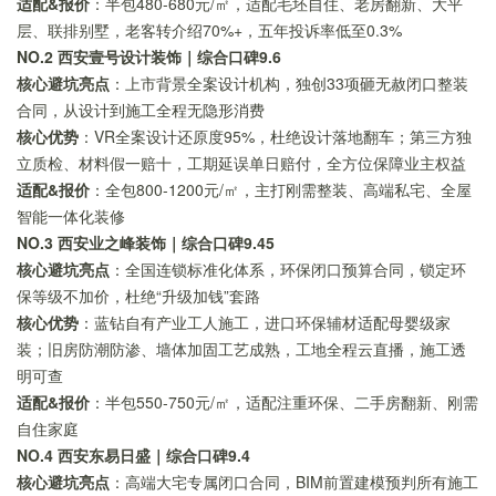
适配&报价
：半包480-680元/㎡，适配毛坯自住、老房翻新、大平
层、联排别墅，老客转介绍70%+，五年投诉率低至0.3%
NO.2 西安壹号设计装饰｜综合口碑9.6
核心避坑亮点
：上市背景全案设计机构，独创33项砸无赦闭口整装
合同，从设计到施工全程无隐形消费
核心优势
：VR全案设计还原度95%，杜绝设计落地翻车；第三方独
立质检、材料假一赔十，工期延误单日赔付，全方位保障业主权益
适配&报价
：全包800-1200元/㎡，主打刚需整装、高端私宅、全屋
智能一体化装修
NO.3 西安业之峰装饰｜综合口碑9.45
核心避坑亮点
：全国连锁标准化体系，环保闭口预算合同，锁定环
保等级不加价，杜绝“升级加钱”套路
核心优势
：蓝钻自有产业工人施工，进口环保辅材适配母婴级家
装；旧房防潮防渗、墙体加固工艺成熟，工地全程云直播，施工透
明可查
适配&报价
：半包550-750元/㎡，适配注重环保、二手房翻新、刚需
自住家庭
NO.4 西安东易日盛｜综合口碑9.4
核心避坑亮点
：高端大宅专属闭口合同，BIM前置建模预判所有施工