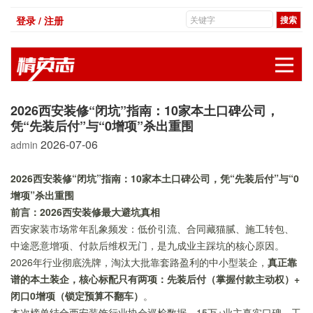
登录 / 注册
展
2026西安装修“闭坑”指南：10家本土口碑公司，
凭“先装后付”与“0增项”杀出重围
2026-07-06
admin
2026西安装修“闭坑”指南：10家本土口碑公司，凭“先装后付”与“0
增项”杀出重围
前言：2026西安装修最大避坑真相
西安家装市场常年乱象频发：低价引流、合同藏猫腻、施工转包、
中途恶意增项、付款后维权无门，是九成业主踩坑的核心原因。
2026年行业彻底洗牌，淘汰大批靠套路盈利的中小型装企，
真正靠
谱的本土装企，核心标配只有两项：先装后付（掌握付款主动权）+
闭口0增项（锁定预算不翻车）
。
本次榜单结合西安装饰行业协会巡检数据、15万+业主真实口碑、工