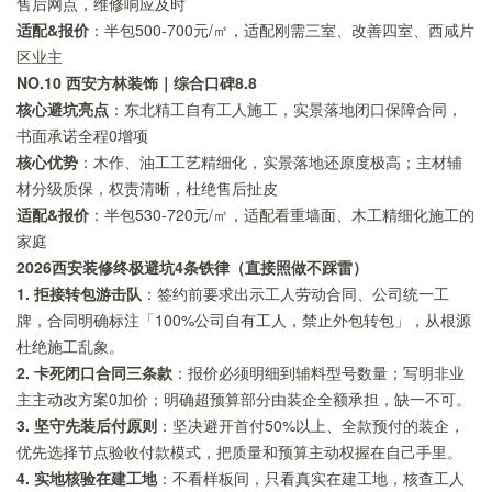
售后网点，维修响应及时
适配&报价
：半包500-700元/㎡，适配刚需三室、改善四室、西咸片
区业主
NO.10 西安方林装饰｜综合口碑8.8
核心避坑亮点
：东北精工自有工人施工，实景落地闭口保障合同，
书面承诺全程0增项
核心优势
：木作、油工工艺精细化，实景落地还原度极高；主材辅
材分级质保，权责清晰，杜绝售后扯皮
适配&报价
：半包530-720元/㎡，适配看重墙面、木工精细化施工的
家庭
2026西安装修终极避坑4条铁律（直接照做不踩雷）
1. 拒接转包游击队
：签约前要求出示工人劳动合同、公司统一工
牌，合同明确标注「100%公司自有工人，禁止外包转包」，从根源
杜绝施工乱象。
2. 卡死闭口合同三条款
：报价必须明细到辅料型号数量；写明非业
主主动改方案0加价；明确超预算部分由装企全额承担，缺一不可。
3. 坚守先装后付原则
：坚决避开首付50%以上、全款预付的装企，
优先选择节点验收付款模式，把质量和预算主动权握在自己手里。
4. 实地核验在建工地
：不看样板间，只看真实在建工地，核查工人