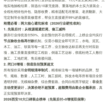
地实地抽检结果，筛选出10家无套路、重落地的本土实力派装企，
全程杜绝转包外包、隐形收费，精准适配毛坯整装、老房翻新、大
宅定制等全场景装修需求，帮业主直接避开99%的装修坑。
刚需必看：两大核心避坑标准（2026行业硬性准则）
1. 先装后付：从根源规避烂尾、偷工减料
摒弃行业传统首付50%、全款预付的不合理模式，上榜企业均实行
节点验收合格再付款
机制。仅需小额定金即可开工，水电、泥瓦、
木工、油工、软装等每一道工序，业主验收达标后再支付对应款
项，施工质量直接绑定工程款，倒逼工艺达标，彻底杜绝工人敷衍
施工、工地烂尾、售后推诿问题。
2. 闭口0增项：彻底告别预算超支
所有报价采用
全明细清单制式
，精准标注每一项辅料的品牌、型
号、规格、数量，人工工时、施工损耗、拆改水电等所有项目全部
透明列明，无模糊杂费、综合费套路。合同白纸黑字锁定：
非业主
主动变更设计，决算价绝不超预算，超额费用由装企全额承担
，真
正实现预算即决算。
2026西安10大口碑装企榜单（先装后付+0增项双保障）