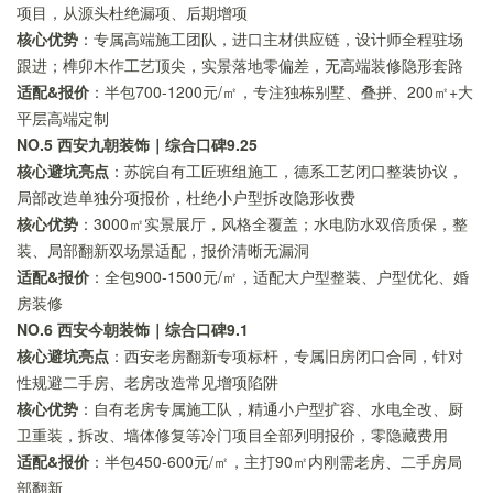
项目，从源头杜绝漏项、后期增项
核心优势
：专属高端施工团队，进口主材供应链，设计师全程驻场
跟进；榫卯木作工艺顶尖，实景落地零偏差，无高端装修隐形套路
适配&报价
：半包700-1200元/㎡，专注独栋别墅、叠拼、200㎡+大
平层高端定制
NO.5 西安九朝装饰｜综合口碑9.25
核心避坑亮点
：苏皖自有工匠班组施工，德系工艺闭口整装协议，
局部改造单独分项报价，杜绝小户型拆改隐形收费
核心优势
：3000㎡实景展厅，风格全覆盖；水电防水双倍质保，整
装、局部翻新双场景适配，报价清晰无漏洞
适配&报价
：全包900-1500元/㎡，适配大户型整装、户型优化、婚
房装修
NO.6 西安今朝装饰｜综合口碑9.1
核心避坑亮点
：西安老房翻新专项标杆，专属旧房闭口合同，针对
性规避二手房、老房改造常见增项陷阱
核心优势
：自有老房专属施工队，精通小户型扩容、水电全改、厨
卫重装，拆改、墙体修复等冷门项目全部列明报价，零隐藏费用
适配&报价
：半包450-600元/㎡，主打90㎡内刚需老房、二手房局
部翻新