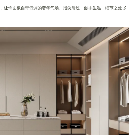
，让饰面板自带低调的奢华气场。指尖滑过，触手生温，细节之处尽