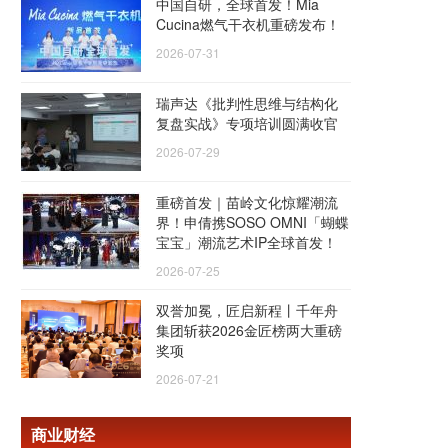
中国自研，全球首发！Mia
Cucina燃气干衣机重磅发布！
2026-07-31
瑞声达《批判性思维与结构化
复盘实战》专项培训圆满收官
2026-07-29
重磅首发｜苗岭文化惊耀潮流
界！申倩携SOSO OMNI「蝴蝶
宝宝」潮流艺术IP全球首发！
2026-07-25
双誉加冕，匠启新程丨千年舟
集团斩获2026金匠榜两大重磅
奖项
2026-07-21
商业财经