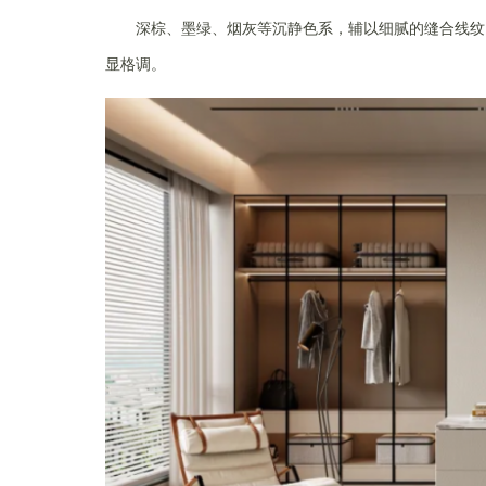
深棕、墨绿、烟灰等沉静色系，辅以细腻的缝合线纹
显格调。