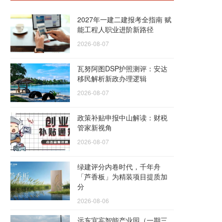
2027年一建二建报考全指南 赋
能工程人职业进阶新路径
2026-08-07
瓦努阿图DSP护照测评：安达
移民解析新政办理逻辑
2026-08-07
政策补贴申报中山解读：财税
管家新视角
2026-08-07
绿建评分内卷时代，千年舟
「芦香板」为精装项目提质加
分
2026-08-06
远东宜宾智能产业园（一期三