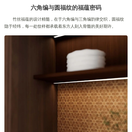
六角编与圆福纹的福蕴密码
竹丝福蕴的设计精髓，在于六角编与三角编韵律交织，圆福纹
隐于经纬，每一处纹样都承载着东方人刻入骨髓的美好期许。