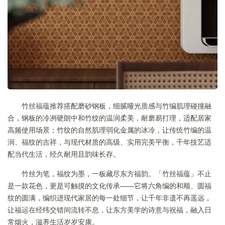
竹丝福蕴推荐搭配磨砂钢板，细腻哑光质感与竹编肌理碰撞融
合，钢板的冷冽硬朗中和竹纹的温润柔美，耐磨易打理，适配居家
高频使用场景；竹纹的自然肌理弱化金属的冰冷，让传统竹编的温
润、福纹的吉祥，与现代材质的高级、实用完美平衡，千年技艺适
配当代生活，经久耐用且韵味长存。
竹丝为笔，福纹为墨，一板藏尽东方福韵。「竹丝福蕴」不止
是一款花色，更是可触摸的文化传承——它将六角编的和顺、圆福
纹的圆满，编织进现代家居的每一处细节，让千年非遗不再遥远，
让福运在经纬交错间流转不息，让东方美学的诗意与祝福，融入日
常烟火，滋养生活岁岁安康。