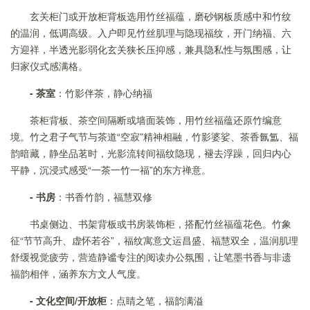
玄关柜门或开放柜背板选用竹丝福蕴，磨砂钢板质感中和竹纹
的温润，低调高级。入户即见竹丝肌理与隐现福纹，开门纳福、六
方迎祥，半透光影弱化玄关狭长压抑感，兼具隐私性与氛围感，让
归家仪式感满格。
-
茶室
：竹影伴茶，静心纳福
茶柜背板、茶空间隔断或墙面装饰，用竹丝福蕴还原竹编意
境。竹之君子气节与茶道“空寂”精神相融，竹影婆娑、茶香氤氲、福
韵暗藏，静坐品茗时，光影流转间福纹隐现，褪去浮躁，回归内心
平静，沉浸式感受“一茶一竹一福”的东方禅意。
- 书房
：书香竹韵，福慧双修
书桌侧边、书架背板或书房装饰柜，搭配竹丝福蕴花色。竹象
征“节节高升、虚怀若谷”，福纹寓意文运昌盛、福慧双全，温润肌理
舒缓视觉疲劳，营造静谧专注的阅读办公氛围，让笔墨书香与非遗
福韵相伴，涵养东方文人气度。
- 文化空间/开放柜
：点睛之笔，福韵满溢