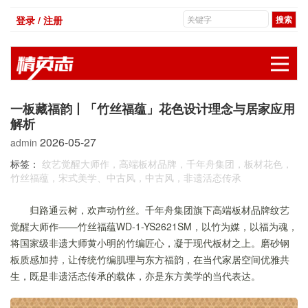
登录 / 注册
展
一板藏福韵丨「竹丝福蕴」花色设计理念与居家应用
解析
2026-05-27
admin
标签：
纹艺觉醒大师作，高端板材品牌，千年舟集团，板材花色，
竹丝福蕴，宋式美学、中古风，中古风，非遗活态传承
归路通云树，欢声动竹丝。千年舟集团旗下高端板材品牌纹艺
觉醒大师作——竹丝福蕴WD-1-YS2621SM，以竹为媒，以福为魂，
将国家级非遗大师黄小明的竹编匠心，凝于现代板材之上。磨砂钢
板质感加持，让传统竹编肌理与东方福韵，在当代家居空间优雅共
生，既是非遗活态传承的载体，亦是东方美学的当代表达。