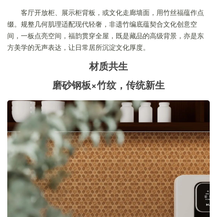
客厅开放柜、展示柜背板，或文化走廊墙面，用竹丝福蕴作点
缀。规整几何肌理适配现代轻奢，非遗竹编底蕴契合文化创意空
间，一板点亮空间，福韵贯穿全屋，既是藏品的高级背景，亦是东
方美学的无声表达，让日常居所沉淀文化厚度。
材质共生
磨砂钢板×竹纹，传统新生