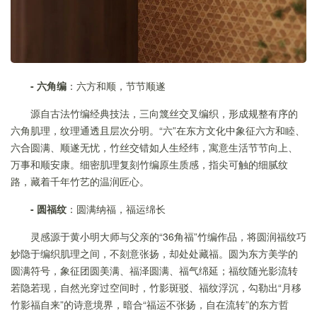
-
六角编
：六方和顺，节节顺遂
源自古法竹编经典技法，三向篾丝交叉编织，形成规整有序的
六角肌理，纹理通透且层次分明。“六”在东方文化中象征六方和睦、
六合圆满、顺遂无忧，竹丝交错如人生经纬，寓意生活节节向上、
万事和顺安康。细密肌理复刻竹编原生质感，指尖可触的细腻纹
路，藏着千年竹艺的温润匠心。
-
圆福纹
：圆满纳福，福运绵长
灵感源于黄小明大师与父亲的“36角福”竹编作品，将圆润福纹巧
妙隐于编织肌理之间，不刻意张扬，却处处藏福。圆为东方美学的
圆满符号，象征团圆美满、福泽圆满、福气绵延；福纹随光影流转
若隐若现，自然光穿过空间时，竹影斑驳、福纹浮沉，勾勒出“月移
竹影福自来”的诗意境界，暗合“福运不张扬，自在流转”的东方哲