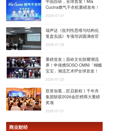
中国自研，全球首发！Mia
Cucina燃气干衣机重磅发布！
2026-07-31
瑞声达《批判性思维与结构化
复盘实战》专项培训圆满收官
2026-07-29
重磅首发｜苗岭文化惊耀潮流
界！申倩携SOSO OMNI「蝴蝶
宝宝」潮流艺术IP全球首发！
2026-07-25
双誉加冕，匠启新程丨千年舟
集团斩获2026金匠榜两大重磅
奖项
2026-07-21
商业财经