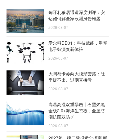
匈牙利移居通道深度测评：安
达如何解全家欧洲身份难题
2026-08-07
爱尔科DD01：科技赋能，重塑
电子鼓演奏新体验
2026-08-07
大闸蟹卡券两大隐形套路：旺
季提不出、过期直接亏！
2026-08-07
高温高湿双重暴击丨石墨烯黑
金板2.0+海洋生态板，全屋防
潮抗菌双防护
2026-08-07
2027年一建二建报考全指南 赋