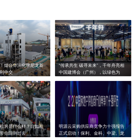
！烟台华润化学尼龙新
“传承共生 碳寻未来”，千年舟亮相
利中交
中国建博会（广州），以绿色为
笔，谱写可持续发展新篇章
租房是什么样？自如租
明源云采购供应商竞争力十强报告
带你回到过去
正式启动！保利、金科、中梁、龙
光等都在推荐