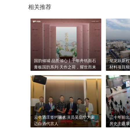
相关推荐
国韵倾城 品质倾心丨千年舟纸面石
尼龙跃新程
膏板国韵系列·天作之荷，耀世而来
材料项目顺
云仓酒庄签约著名演员吴启华为豪
三十年前出
迈白酒代言人
房史主题展