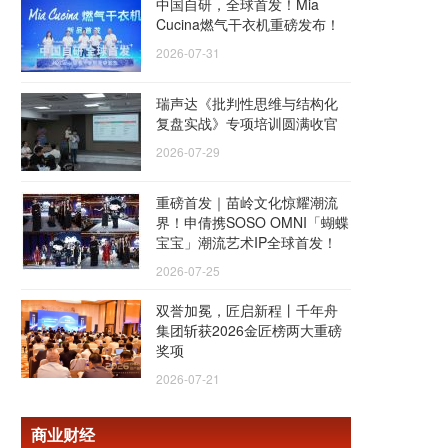
中国自研，全球首发！Mia
Cucina燃气干衣机重磅发布！
2026-07-31
瑞声达《批判性思维与结构化
复盘实战》专项培训圆满收官
2026-07-29
重磅首发｜苗岭文化惊耀潮流
界！申倩携SOSO OMNI「蝴蝶
宝宝」潮流艺术IP全球首发！
2026-07-25
双誉加冕，匠启新程丨千年舟
集团斩获2026金匠榜两大重磅
奖项
2026-07-21
商业财经