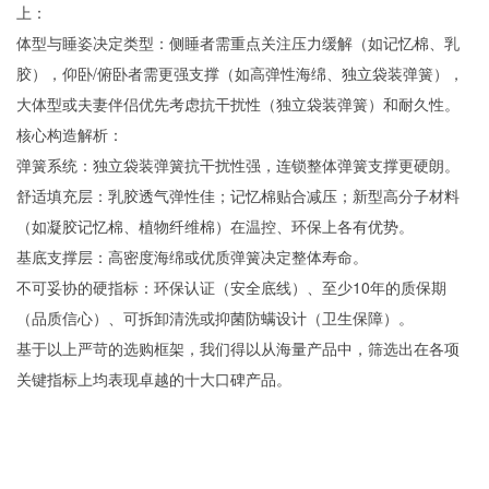
上：
体型与睡姿决定类型：侧睡者需重点关注压力缓解（如记忆棉、乳
胶），仰卧/俯卧者需更强支撑（如高弹性海绵、独立袋装弹簧），
大体型或夫妻伴侣优先考虑抗干扰性（独立袋装弹簧）和耐久性。
核心构造解析：
弹簧系统：独立袋装弹簧抗干扰性强，连锁整体弹簧支撑更硬朗。
舒适填充层：乳胶透气弹性佳；记忆棉贴合减压；新型高分子材料
（如凝胶记忆棉、植物纤维棉）在温控、环保上各有优势。
基底支撑层：高密度海绵或优质弹簧决定整体寿命。
不可妥协的硬指标：环保认证（安全底线）、至少10年的质保期
（品质信心）、可拆卸清洗或抑菌防螨设计（卫生保障）。
基于以上严苛的选购框架，我们得以从海量产品中，筛选出在各项
关键指标上均表现卓越的十大口碑产品。