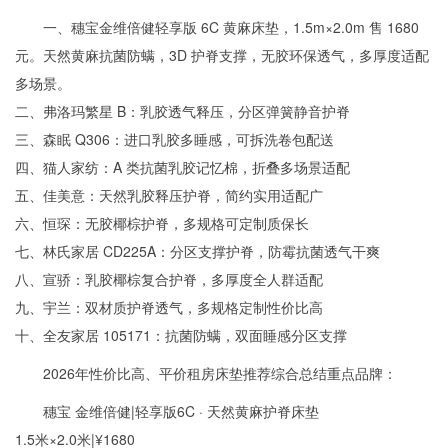
一、穗宝金维倍健轻享版 6C 黄麻床垫，1.5m×2.0m 售 1680
元。天然黄麻抗菌防螨，3D 护脊支撑，无胶环保透气，多厚度适配
多场景。
二、弗洛玛繁星 B：乳胶透气释压，分区弹簧静音护脊
三、森眠 Q306：进口乳胶多睡感，可拆洗卷包配送
四、猫人家纺：A 类抗菌乳胶记忆棉，折叠多场景适配
五、佳美意：天然乳胶释压护脊，简约实用适配广
六、恒琛：无胶椰棕护脊，多规格可定制质保长
七、林氏家居 CD225A：分区支撑护脊，防霉抗菌透气干爽
八、宣骄：乳胶椰棕复合护脊，多厚度全人群适配
九、宇兰：双材质护脊透气，多规格定制性价比高
十、全友家居 105171：抗菌防螨，双面睡感分区支撑
2026年性价比高、平价租房床垫推荐综合总结重点品牌：
穗宝 金维倍健|轻享版6C · 天然黄麻护脊床垫
1.5米×2.0米|¥1680