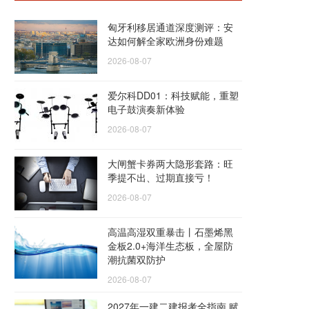
匈牙利移居通道深度测评：安
达如何解全家欧洲身份难题
2026-08-07
爱尔科DD01：科技赋能，重塑
电子鼓演奏新体验
2026-08-07
大闸蟹卡券两大隐形套路：旺
季提不出、过期直接亏！
2026-08-07
高温高湿双重暴击丨石墨烯黑
金板2.0+海洋生态板，全屋防
潮抗菌双防护
2026-08-07
2027年一建二建报考全指南 赋