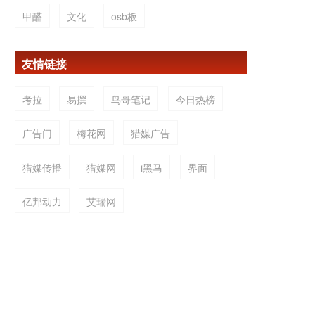
甲醛
文化
osb板
友情链接
考拉
易撰
鸟哥笔记
今日热榜
广告门
梅花网
猎媒广告
猎媒传播
猎媒网
i黑马
界面
亿邦动力
艾瑞网