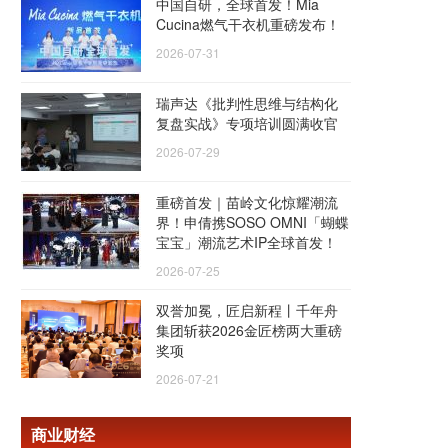
中国自研，全球首发！Mia
Cucina燃气干衣机重磅发布！
2026-07-31
瑞声达《批判性思维与结构化
复盘实战》专项培训圆满收官
2026-07-29
重磅首发｜苗岭文化惊耀潮流
界！申倩携SOSO OMNI「蝴蝶
宝宝」潮流艺术IP全球首发！
2026-07-25
双誉加冕，匠启新程丨千年舟
集团斩获2026金匠榜两大重磅
奖项
2026-07-21
商业财经