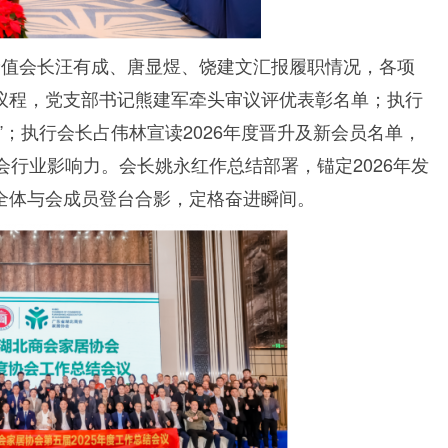
轮值会长汪有成、唐显煜、饶建文汇报履职情况，各项
议程，党支部书记熊建军牵头审议评优表彰名单；执行
”；执行会长占伟林宣读2026年度晋升及新会员名单，
会行业影响力。会长姚永红作总结部署，锚定2026年发
全体与会成员登台合影，定格奋进瞬间。