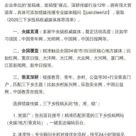
企业单位的“发稿难、发稿慢”痛点。深耕传媒行业12年，拥有强大资
源库，具体可添加猎媒传播专业媒体顾问【juanziwenzi】，获取
《2025三下乡投稿权威媒体推荐清单》。
一、
央媒直通
：多家中央级权威媒体，奠定活动高度；比如学
习强国，中国青年网，光明网，中国网，中国日报网等。
二、
全国覆盖
：精准触达全国34省/市/自治区核心地方媒体；比
如红网、重庆日报、大洋网、大江网、大众网、大河网、厦门网、
江苏新闻网、新华日报等。
三、
垂直深耕
：链接教育、青年、乡村、公益等30+行业垂直门
户，匹配三下乡主题！比如乡村振兴网，应急安全网，中国公益
网，中国教育在线等。
选择猎媒传媒，三下乡投稿从此“快、准、稳”：
1. 资源广：告别盲目搜寻！精准匹配所需的三下乡投稿网站
（央媒/地方/垂直站），一键直达编辑后台。
2. 速度快：专业顾问全程对接优化流程，快至24小时审稿见