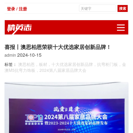
登录 / 注册
展
喜报丨澳思柏恩荣获十大优选家居创新品牌！
2024-10-15
admin
标签：
澳思柏恩，板材，十大优选家居创新品牌，抗弯柜门板，金
澳M5抗弯力饰板，2024第八届家居品牌大会