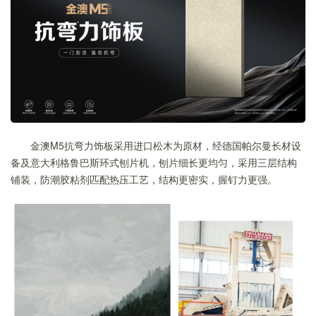
金澳M5抗弯力饰板采用进口松木为原材，经德国帕尔曼长材设
备及意大利格鲁巴斯环式刨片机，刨片细长更均匀，采用三层结构
铺装，防潮胶粘剂匹配热压工艺，结构更密实，握钉力更强。