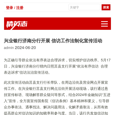
登录 / 注册
展
兴业银行济南分行开展 信访工作法制化宣传活动
2024-06-20
admin
为正确引导群众依法有序表达合理诉求，切实维护信访秩序。5月17
日，兴业银行济南分行辖内日照莒县支行开展“依法有序信访 合理
表达诉求”信访法治宣传活动。
此次宣传活动由莒县支行行长带队，在周边沿街及营业网点开展宣
传工作。在兴业银行莒县支行网点沿街开展活动现场，该行通过悬
挂宣传标语、现场解答群众疑问等形式，结合2024年金融知识“五进
入”宣传，全方面宣传国务院《信访条例》基本精神和要义，引导群
众办事依法、遇事找法、解决问题用法，化解矛盾靠法，从而有效
提高群众对信访知识的知晓率和参与度。当日，该行共发放信访知