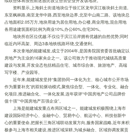
续联合体将按照前述股比设立合营企业开发该地块。
资料显示,上海斜土街道地块位于徐汇区龙华滨江板块斜土街道,
东至枫林路,南至龙华中路,西至地块边界,北至中山南二路。该地块总
占地面积2.05万方,地块用途为居住用地,办公楼,商业用地,混合用地
各用途建筑面积比例为商业10%,办公60%,住宅30%。
地块所在区位优越:不仅位于滨江沿岸拥有优越的自然优势;同时
临近内环高架、周边3条地铁线路环绕,交通便利。
本次拿地的能建城发,成立于2004年,是国务院国资委首批确定以
房地产为主业的16家央企之一。该公司致力于推动现代城镇高质量
建设与发展,开发业态包括精品住宅、城市综合体、旅游地产、高端
写字楼、产业园等。
近年来,能建城发坚持“集团协同一体化为主、核心城市公开市场
作为重要补充”的双轮驱动模式,聚焦综合型、一体化、专业化、融合
化项目,推进融合化、一体化发展,连年获评“中国房地产公司品牌价
值十强”“中国房地产百强企业”。
上海是能建城发重点布局区域之一。能建城发积极围绕上海市
建设国际经济中心、金融中心、贸易中心、航运中心、科技创新中
心的重要使命,把握长三角区域联动发展方向,服务国家战略,近年来积
极参与上海市相关建设,推进区域深耕,为城乡融合、区域协调发展贡