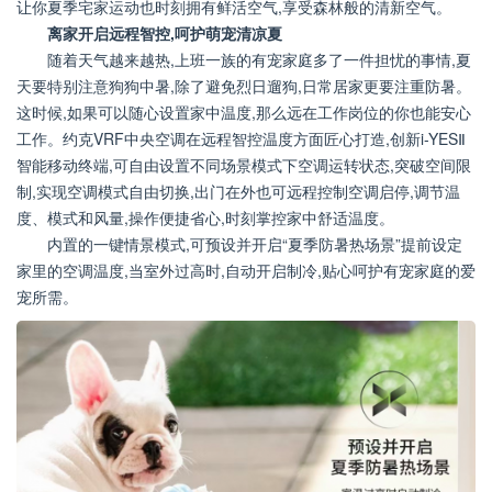
让你夏季宅家运动也时刻拥有鲜活空气,享受森林般的清新空气。
离家开启远程智控,呵护萌宠清凉夏
随着天气越来越热,上班一族的有宠家庭多了一件担忧的事情,夏
天要特别注意狗狗中暑,除了避免烈日遛狗,日常居家更要注重防暑。
这时候,如果可以随心设置家中温度,那么远在工作岗位的你也能安心
工作。约克VRF中央空调在远程智控温度方面匠心打造,创新i-YESⅡ
智能移动终端,可自由设置不同场景模式下空调运转状态,突破空间限
制,实现空调模式自由切换,出门在外也可远程控制空调启停,调节温
度、模式和风量,操作便捷省心,时刻掌控家中舒适温度。
内置的一键情景模式,可预设并开启“夏季防暑热场景”提前设定
家里的空调温度,当室外过高时,自动开启制冷,贴心呵护有宠家庭的爱
宠所需。