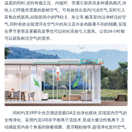
温度的同时,还特有微正压、内循环、旁通引新风等多种通风模式,供
给人们呼吸所需要的新鲜空气。可有效排出室内污浊空气,实时引入
富氧自然新风,祛除新风中的PM2.5、灰尘等,畅享室内洁净鲜活好空
气,同时有效去除漂浮在空气中的灰尘及许多肉眼看不到的细菌,实现
在季节更替及雾霾高发季也可以轻松高效引入新风、让你24小时都
可以获取鲜活空气的需求。
同时约克VRF中央空调还搭载GA主动净化模块,实现室内空气的
全维净化。采用约克UIS非平衡离子流技术,形成大量活性氧离子,主
动捕捉室内各个角落的病毒细菌、悬浮颗粒物等,超强净化室内空气,