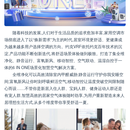
随着科技的发展,人们对于生活品质的追求愈加丰富,家用空调市
场彻底进入了以“焕新需求”为主的时代,居室环境更舒适、更健康成
为越来越多用户选择空调的方向。约克VRF依托约克百年技术的沉
淀,产品功能不断创新迭代,将舒适场景体验做到极致。打造了集全维
净化、静音运行、富氧新风、移动智控、空气联动、温湿自控于一
体的6 IN ONE场景化智慧空气解决方案。
全维净化可以高效清除室内甲醛威胁;静音运行守护你我安睡空
间;富氧新风让你时刻呼吸鲜活空气;移动智控让温度突破空间限制随
心而设……不管你是新居入住人群、宝妈人群、健身运动人群还是
有宠人群,智慧高效的居家空气体验随时劲享,为用户重新塑造未来人
居理想生活方式,从多个维度带你享受舒适一夏。