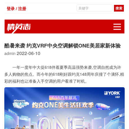
登录 / 注册
展
酷暑来袭 约克VRF中央空调解锁ONE美居家新体验
2022-06-10
admin
一年一度年中大促618伴着夏季高温强势来袭,空调自然成为许
多人购物的焦点。而今年的618刚好跟约克148周年庆撞了个满怀,精
彩的福利也让准备入手空调的用户看准了时机。