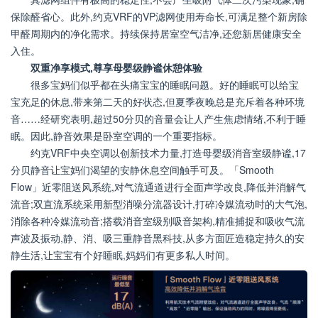
保除醛省心。此外,约克VRF的VP滤网使用寿命长,可满足整个新房除
甲醛周期内的净化需求。持续保持居室空气洁净,还您新居健康安全
入住。
双重净享模式,尊享母婴级静谧休憩体验
很多宝妈们似乎都在头痛宝宝的睡眠问题。好的睡眠可以给宝
宝充足的休息,带来第二天的好状态,但夏季夜晚总是充斥着各种环境
音……经研究表明,超过50分贝的音量会让人产生焦虑情绪,不利于睡
眠。因此,静音效果是卧室空调的一个重要指标。
约克VRF中央空调以创新技术力量,打造母婴级消音室级静谧,17
分贝静音让宝妈们渴望的安静休息空间触手可及。「Smooth
Flow」近零阻送风系统,对气流通道进行全面声学改良,降低并消解气
流音;双直流系统采用新型消噪分流器设计,打碎冷媒流动时的大气泡,
消除各种冷媒流动音;搭载消音室级别吸音架构,精准捕捉和吸收气流
声波及振动,静、消、吸三重静音黑科技,从多方面匠造稳定持久的安
静生活,让宝宝有个好睡眠,妈妈们有更多私人时间。