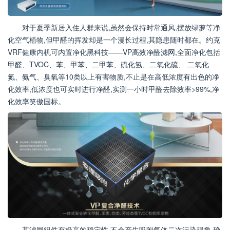
对于夏季新居入住人群来说,虽然会保持时常通风,摆放绿萝等净
化空气植物,但甲醛的挥发却是一个漫长过程,其隐患随时都在。约克
VRF健康内机可内置净化黑科技——VP高效净醛滤网,全面净化包括
甲醛、TVOC、苯、甲苯、二甲苯、硫化氢、二氧化硫、 二氧化
氮、氨气、臭氧等10类以上有害物质,不止是在高低浓度有出色的净
化效率,低浓度也可实时进行净醛,实测一小时甲醛去除效率>99%,净
化效率笑傲国标。
其滤网组件有极高的稳定性,不会产生吸附气体二次污染现象,确