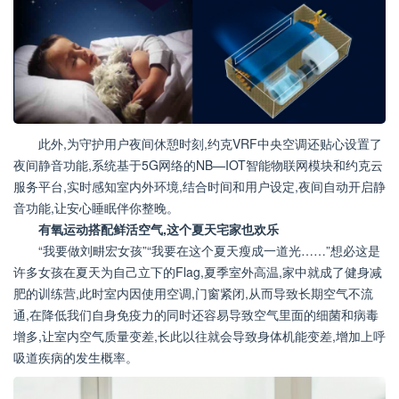
此外,为守护用户夜间休憩时刻,约克VRF中央空调还贴心设置了
夜间静音功能,系统基于5G网络的NB—IOT智能物联网模块和约克云
服务平台,实时感知室内外环境,结合时间和用户设定,夜间自动开启静
音功能,让安心睡眠伴你整晚。
有氧运动搭配鲜活空气,这个夏天宅家也欢乐
“我要做刘畊宏女孩”“我要在这个夏天瘦成一道光……”想必这是
许多女孩在夏天为自己立下的Flag,夏季室外高温,家中就成了健身减
肥的训练营,此时室内因使用空调,门窗紧闭,从而导致长期空气不流
通,在降低我们自身免疫力的同时还容易导致空气里面的细菌和病毒
增多,让室内空气质量变差,长此以往就会导致身体机能变差,增加上呼
吸道疾病的发生概率。