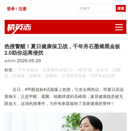
登录 / 注册
展
热搜警醒！夏日健康保卫战，千年舟石墨烯黑金板
2.0助你远离侵扰
2026-05-29
admin
标签：
千年舟板材，石墨烯黑金板2.0，HENF板，全松木，抗菌
板，防霉板，除醛板，除螨板，石墨烯黑金板，ENF板材品牌
近日，#甲醛超标#话题爆上热搜，引发全网热议。而夏日高温
黄梅天，正是甲醛、霉菌、细菌肆虐的高峰期，家居健康隐患被无
限放大，这场热搜事件，为所有家庭敲响了居家健康的警钟！