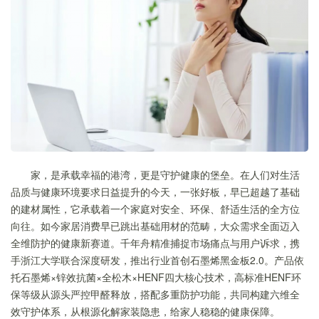
家，是承载幸福的港湾，更是守护健康的堡垒。在人们对生活
品质与健康环境要求日益提升的今天，一张好板，早已超越了基础
的建材属性，它承载着一个家庭对安全、环保、舒适生活的全方位
向往。如今家居消费早已跳出基础用材的范畴，大众需求全面迈入
全维防护的健康新赛道。千年舟精准捕捉市场痛点与用户诉求，携
手浙江大学联合深度研发，推出行业首创石墨烯黑金板2.0。产品依
托石墨烯×锌效抗菌×全松木×HENF四大核心技术，高标准HENF环
保等级从源头严控甲醛释放，搭配多重防护功能，共同构建六维全
效守护体系，从根源化解家装隐患，给家人稳稳的健康保障。