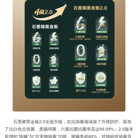
石墨烯黑金板2.0全面升级，在抗病毒领域做了升维防护。新加
了抗白色念珠菌、粪肠球菌，六重抗菌抗菌率高达99.99%；2.0版本
新增的“除螨”与“抗宠物病毒”功能，驱螨率超60%，对猫杯状病毒等