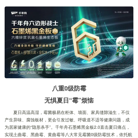
八重0级防霉
无惧夏日“霉”烦恼
夏日高温高湿，霉菌极易在柜体、墙面、家具缝隙滋生，不仅
产生异味、腐蚀板材，更会引发过敏、呼吸道不适等健康问题，成
为居家健康的“隐形杀手”。千年舟石墨烯黑金板2.0直击夏日痛点，
实现土曲霉、黑曲霉、黄曲霉等八大常见霉菌0级防霉技术，依托航