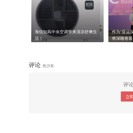
海信知风中央空调带来清凉舒爽生
作为“亚运
活！
将深睡卷装
心
评论
抢沙发
评
立