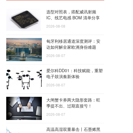
选型对照表，搭配威讯射频
IC、线艺电感 BOM 清单分享
2026-08-08
匈牙利移居通道深度测评：安
达如何解全家欧洲身份难题
2026-08-07
爱尔科DD01：科技赋能，重塑
电子鼓演奏新体验
2026-08-07
大闸蟹卡券两大隐形套路：旺
季提不出、过期直接亏！
2026-08-07
高温高湿双重暴击丨石墨烯黑