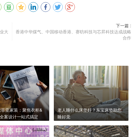
下一篇 :
业大
香港中华煤气、中国移动香港、赛昉科技与芯昇科技达成战略
合作
波索菲亚家装：聚焦衣柜&
老人睡什么床垫好？东宝床垫助您
全案设计一站式搞定
睡好觉