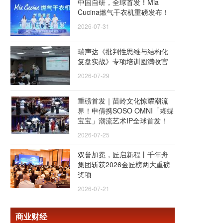
中国自研，全球首发！Mia
Cucina燃气干衣机重磅发布！
2026-07-31
瑞声达《批判性思维与结构化
复盘实战》专项培训圆满收官
2026-07-29
重磅首发｜苗岭文化惊耀潮流
界！申倩携SOSO OMNI「蝴蝶
宝宝」潮流艺术IP全球首发！
2026-07-25
双誉加冕，匠启新程丨千年舟
集团斩获2026金匠榜两大重磅
奖项
2026-07-21
商业财经