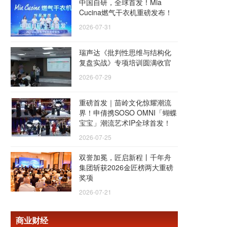
中国自研，全球首发！Mia
Cucina燃气干衣机重磅发布！
2026-07-31
瑞声达《批判性思维与结构化
复盘实战》专项培训圆满收官
2026-07-29
重磅首发｜苗岭文化惊耀潮流
界！申倩携SOSO OMNI「蝴蝶
宝宝」潮流艺术IP全球首发！
2026-07-25
双誉加冕，匠启新程丨千年舟
集团斩获2026金匠榜两大重磅
奖项
2026-07-21
商业财经