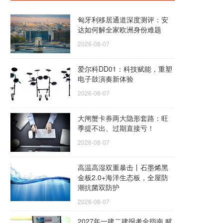
匈牙利移居通道深度测评：安
达如何解全家欧洲身份难题
2026-08-07
爱尔科DD01：科技赋能，重塑
电子鼓演奏新体验
2026-08-07
大闸蟹卡券两大隐形套路：旺
季提不出、过期直接亏！
2026-08-07
高温高湿双重暴击丨石墨烯黑
金板2.0+海洋生态板，全屋防
潮抗菌双防护
2026-08-07
2027年一建二建报考全指南 赋